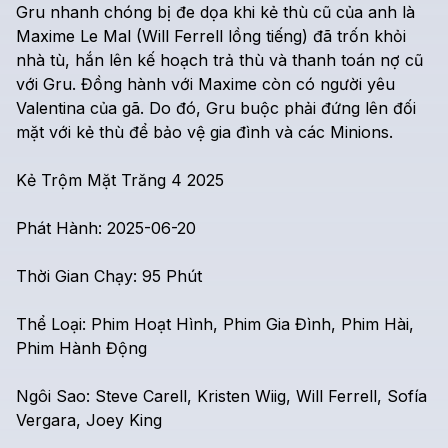
Gru
nhanh
chóng
bị
đe
dọa
khi
kẻ
thù
cũ
của
anh
là
Maxime
Le
Mal
(Will
Ferrell
lồng
tiếng)
đã
trốn
khỏi
nhà
tù,
hắn
lên
kế
hoạch
trả
thù
và
thanh
toán
nợ
cũ
với
Gru.
Đồng
hành
với
Maxime
còn
có
người
yêu
Valentina
của
gã.
Do
đó,
Gru
buộc
phải
đứng
lên
đối
mặt
với
kẻ
thù
để
bảo
vệ
gia
đình
và
các
Minions.
Kẻ
Trộm
Mặt
Trăng
4
2025
Phát
Hành:
2025-06-20
Thời
Gian
Chạy:
95
Phút
Thể
Loại:
Phim
Hoạt
Hình,
Phim
Gia
Đình,
Phim
Hài,
Phim
Hành
Động
Ngôi
Sao:
Steve
Carell,
Kristen
Wiig,
Will
Ferrell,
Sofía
Vergara,
Joey
King