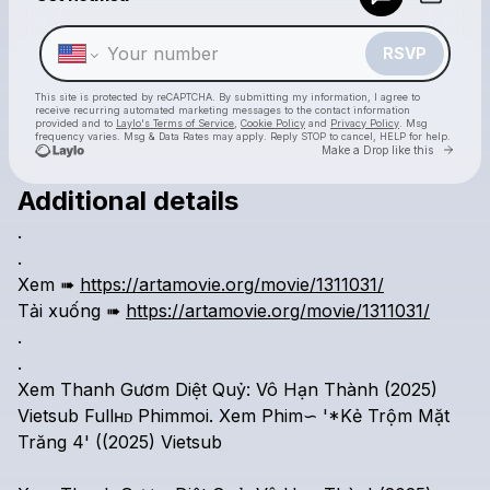
Make a drop like this
RSVP
This site is protected by reCAPTCHA. By submitting my information, I agree to
receive recurring automated marketing messages
to the contact information
provided and to
Laylo's Terms of Service
,
Cookie Policy
and
Privacy Policy
. Msg
frequency varies. Msg & Data Rates may apply. Reply STOP to cancel, HELP for help.
Go to 
Make a Drop like this
Additional details
Check your texts
.
xiao
.
Xem
➠
https://artamovie.org/movie/1311031/
Tải
xuống
➠
https://artamovie.org/movie/1311031/
.
.
Xem
Thanh
Gươm
Diệt
Quỷ:
Vô
Hạn
Thành
(2025)
Vietsub
Fullʜᴅ
Phimmoi.
Xem
Phim∽
'*Kẻ
Trộm
Mặt
Trăng
4'
((2025)
Vietsub