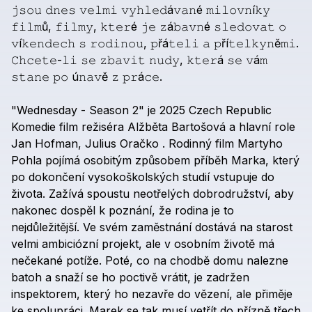
𝚓𝚜𝚘𝚞
𝚍𝚗𝚎𝚜
𝚟𝚎𝚕𝚖𝚒
𝚟𝚢𝚑𝚕𝚎𝚍á𝚟𝚊𝚗é
𝚖𝚒𝚕𝚘𝚟𝚗í𝚔𝚢
𝚏𝚒𝚕𝚖ů,
𝚏𝚒𝚕𝚖𝚢,
𝚔𝚝𝚎𝚛é
𝚓𝚎
𝚣á𝚋𝚊𝚟𝚗é
𝚜𝚕𝚎𝚍𝚘𝚟𝚊𝚝
𝚘
𝚟í𝚔𝚎𝚗𝚍𝚎𝚌𝚑
𝚜
𝚛𝚘𝚍𝚒𝚗𝚘𝚞,
𝚙řá𝚝𝚎𝚕𝚒
𝚊
𝚙ří𝚝𝚎𝚕𝚔𝚢𝚗ě𝚖𝚒.
𝙲𝚑𝚌𝚎𝚝𝚎-𝚕𝚒
𝚜𝚎
𝚣𝚋𝚊𝚟𝚒𝚝
𝚗𝚞𝚍𝚢,
𝚔𝚝𝚎𝚛á
𝚜𝚎
𝚟á𝚖
𝚜𝚝𝚊𝚗𝚎
𝚙𝚘
ú𝚗𝚊𝚟ě
𝚣
𝚙𝚛á𝚌𝚎.
"Wednesday
-
Season
2"
je
2025
Czech
Republic
Komedie
film
režiséra
Alžběta
Bartošová
a
hlavní
role
Jan
Hofman,
Julius
Oračko
.
Rodinný
film
Martyho
Pohla
pojímá
osobitým
způsobem
příběh
Marka,
který
po
dokončení
vysokoškolských
studií
vstupuje
do
života.
Zažívá
spoustu
neotřelých
dobrodružství,
aby
nakonec
dospěl
k
poznání,
že
rodina
je
to
nejdůležitější.
Ve
svém
zaměstnání
dostává
na
starost
velmi
ambiciózní
projekt,
ale
v
osobním
životě
má
nečekané
potíže.
Poté,
co
na
chodbě
domu
nalezne
batoh
a
snaží
se
ho
poctivě
vrátit,
je
zadržen
inspektorem,
který
ho
nezavře
do
vězení,
ale
přiměje
ke
spolupráci.
Marek
se
tak
musí
vetřít
do
přízně
třech