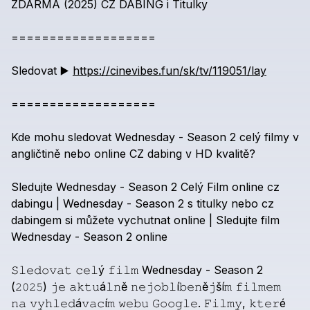
ZDARMA
(2025)
CZ
DABING
i
Titulky
===================
Sledovat
▶️
https://cinevibes.fun/sk/tv/119051/lay
===================
Kde
mohu
sledovat
Wednesday
-
Season
2
celý
filmy
v
angličtině
nebo
online
CZ
dabing
v
HD
kvalitě?
Sledujte
Wednesday
-
Season
2
Celý
Film
online
cz
dabingu
|
Wednesday
-
Season
2
s
titulky
nebo
cz
dabingem
si
můžete
vychutnat
online
|
Sledujte
film
Wednesday
-
Season
2
online
𝚂𝚕𝚎𝚍𝚘𝚟𝚊𝚝
𝚌𝚎𝚕ý
𝚏𝚒𝚕𝚖
Wednesday
-
Season
2
(𝟸𝟶𝟸𝟻)
𝚓𝚎
𝚊𝚔𝚝𝚞á𝚕𝚗ě
𝚗𝚎𝚓𝚘𝚋𝚕í𝚋𝚎𝚗ě𝚓ší𝚖
𝚏𝚒𝚕𝚖𝚎𝚖
𝚗𝚊
𝚟𝚢𝚑𝚕𝚎𝚍á𝚟𝚊𝚌í𝚖
𝚠𝚎𝚋𝚞
𝙶𝚘𝚘𝚐𝚕𝚎.
𝙵𝚒𝚕𝚖𝚢,
𝚔𝚝𝚎𝚛é