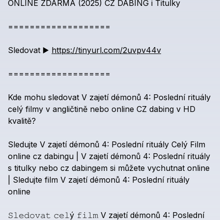
ONLINE
ZDARMA
(2025)
CZ
DABING
i
Titulky
===================
Sledovat
▶️
https://tinyurl.com/2uvpv44v
===================
Kde
mohu
sledovat
V
zajetí
démonů
4:
Poslední
rituály
celý
filmy
v
angličtině
nebo
online
CZ
dabing
v
HD
kvalitě?
Sledujte
V
zajetí
démonů
4:
Poslední
rituály
Celý
Film
online
cz
dabingu
|
V
zajetí
démonů
4:
Poslední
rituály
s
titulky
nebo
cz
dabingem
si
můžete
vychutnat
online
|
Sledujte
film
V
zajetí
démonů
4:
Poslední
rituály
online
𝚂𝚕𝚎𝚍𝚘𝚟𝚊𝚝
𝚌𝚎𝚕ý
𝚏𝚒𝚕𝚖
V
zajetí
démonů
4:
Poslední