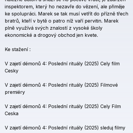
inspektorem,
který
ho
nezavře
do
vězení,
ale
přiměje
ke
spolupráci.
Marek
se
tak
musí
vetřít
do
přízně
třech
bratrů,
kteří
v
bytě
o
patro
níž
vaří
pervitin.
Marek
plně
využívá
svých
znalostí
z
vysoké
školy
ekonomické
a
drogový
obchod
jen
kvete.
Ke
stažení
:
V
zajetí
démonů
4:
Poslední
rituály
(2025)
Cely
film
Cesky
V
zajetí
démonů
4:
Poslední
rituály
(2025)
Filmové
premiéry
V
zajetí
démonů
4:
Poslední
rituály
(2025)
Cely
Film
Ceska
V
zajetí
démonů
4:
Poslední
rituály
(2025)
sleduj
filmy