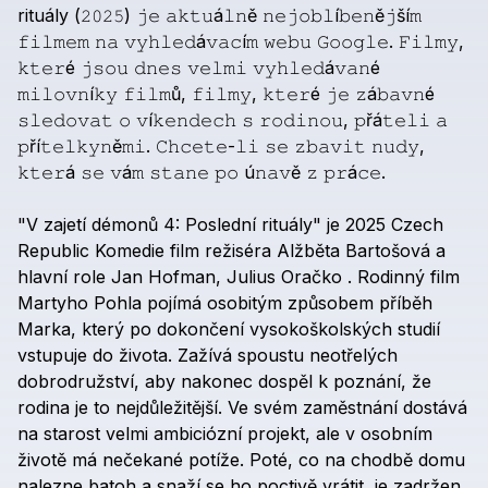
rituály
(𝟸𝟶𝟸𝟻)
𝚓𝚎
𝚊𝚔𝚝𝚞á𝚕𝚗ě
𝚗𝚎𝚓𝚘𝚋𝚕í𝚋𝚎𝚗ě𝚓ší𝚖
𝚏𝚒𝚕𝚖𝚎𝚖
𝚗𝚊
𝚟𝚢𝚑𝚕𝚎𝚍á𝚟𝚊𝚌í𝚖
𝚠𝚎𝚋𝚞
𝙶𝚘𝚘𝚐𝚕𝚎.
𝙵𝚒𝚕𝚖𝚢,
𝚔𝚝𝚎𝚛é
𝚓𝚜𝚘𝚞
𝚍𝚗𝚎𝚜
𝚟𝚎𝚕𝚖𝚒
𝚟𝚢𝚑𝚕𝚎𝚍á𝚟𝚊𝚗é
𝚖𝚒𝚕𝚘𝚟𝚗í𝚔𝚢
𝚏𝚒𝚕𝚖ů,
𝚏𝚒𝚕𝚖𝚢,
𝚔𝚝𝚎𝚛é
𝚓𝚎
𝚣á𝚋𝚊𝚟𝚗é
𝚜𝚕𝚎𝚍𝚘𝚟𝚊𝚝
𝚘
𝚟í𝚔𝚎𝚗𝚍𝚎𝚌𝚑
𝚜
𝚛𝚘𝚍𝚒𝚗𝚘𝚞,
𝚙řá𝚝𝚎𝚕𝚒
𝚊
𝚙ří𝚝𝚎𝚕𝚔𝚢𝚗ě𝚖𝚒.
𝙲𝚑𝚌𝚎𝚝𝚎-𝚕𝚒
𝚜𝚎
𝚣𝚋𝚊𝚟𝚒𝚝
𝚗𝚞𝚍𝚢,
𝚔𝚝𝚎𝚛á
𝚜𝚎
𝚟á𝚖
𝚜𝚝𝚊𝚗𝚎
𝚙𝚘
ú𝚗𝚊𝚟ě
𝚣
𝚙𝚛á𝚌𝚎.
"V
zajetí
démonů
4:
Poslední
rituály"
je
2025
Czech
Republic
Komedie
film
režiséra
Alžběta
Bartošová
a
hlavní
role
Jan
Hofman,
Julius
Oračko
.
Rodinný
film
Martyho
Pohla
pojímá
osobitým
způsobem
příběh
Marka,
který
po
dokončení
vysokoškolských
studií
vstupuje
do
života.
Zažívá
spoustu
neotřelých
dobrodružství,
aby
nakonec
dospěl
k
poznání,
že
rodina
je
to
nejdůležitější.
Ve
svém
zaměstnání
dostává
na
starost
velmi
ambiciózní
projekt,
ale
v
osobním
životě
má
nečekané
potíže.
Poté,
co
na
chodbě
domu
nalezne
batoh
a
snaží
se
ho
poctivě
vrátit,
je
zadržen