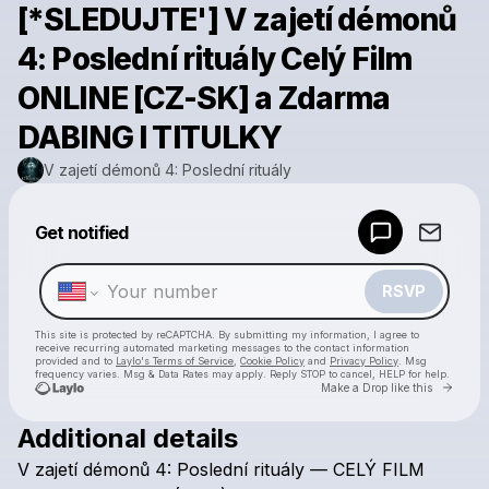
[*SLEDUJTE'] V zajetí démonů
4: Poslední rituály Celý Film
ONLINE [CZ-SK] a Zdarma
DABING I TITULKY
V zajetí démonů 4: Poslední rituály
Powered by
Get notified
Make a drop like this
RSVP
This site is protected by reCAPTCHA. By submitting my information, I agree to
receive recurring automated marketing messages
to the contact information
provided and to
Laylo's Terms of Service
,
Cookie Policy
and
Privacy Policy
. Msg
frequency varies. Msg & Data Rates may apply. Reply STOP to cancel, HELP for help.
Go to 
Make a Drop like this
Additional details
Check your texts
V
zajetí
démonů
4:
Poslední
rituály
—
CELÝ
FILM
V zajetí démonů 4: Poslední rituály