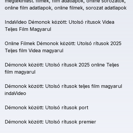
megtekintést.
filmek,
film
adatlapok,
online
sorozatok,
online
film
adatlapok,
online
filmek,
sorozat
adatlapok
IndaVideo
Démonok
között:
Utolsó
rítusok
Videa
Teljes
Film
Magyarul
Online
Filmek
Démonok
között:
Utolsó
rítusok
2025
Teljes
film
Videa
magyarul
Démonok
között:
Utolsó
rítusok
2025
online
Teljes
film
magyarul
Démonok
között:
Utolsó
rítusok
teljes
film
magyarul
indaVideo
Démonok
között:
Utolsó
rítusok
port
Démonok
között:
Utolsó
rítusok
premier