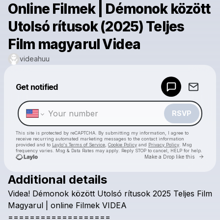
Online Filmek | Démonok között
Utolsó rítusok (2025) Teljes
Film magyarul Videa
videahuu
Powered by
Get notified
Make a drop like this
RSVP
This site is protected by reCAPTCHA. By submitting my information, I agree to
receive recurring automated marketing messages
to the contact information
provided and to
Laylo's Terms of Service
,
Cookie Policy
and
Privacy Policy
. Msg
frequency varies. Msg & Data Rates may apply. Reply STOP to cancel, HELP for help.
Go to 
Make a Drop like this
Additional details
Check your texts
Videa!
Démonok
között
Utolsó
rítusok
2025
Teljes
Film
videahuu
Magyarul
|
online
Filmek
VIDEA
===================