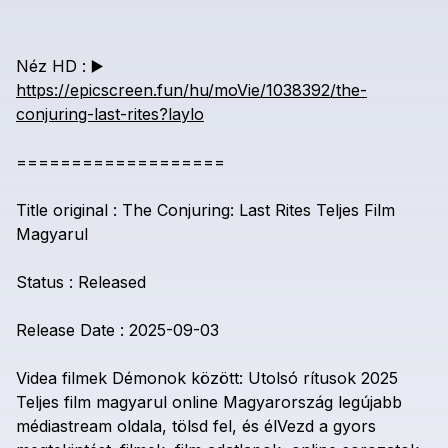
Néz
HD
:
▶️
https://epicscreen.fun/hu/moVie/1038392/the-
conjuring-last-rites?laylo
===================
Title
original
:
The
Conjuring:
Last
Rites
Teljes
Film
Magyarul
Status
:
Released
Release
Date
:
2025-09-03
Videa
filmek
Démonok
között:
Utolsó
rítusok
2025
Teljes
film
magyarul
online
Magyarország
legújabb
médiastream
oldala,
tölsd
fel,
és
élVezd
a
gyors