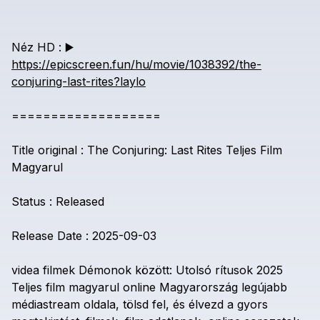
Néz
HD
:
▶️
https://epicscreen.fun/hu/movie/1038392/the-
conjuring-last-rites?laylo
===================
Title
original
:
The
Conjuring:
Last
Rites
Teljes
Film
Magyarul
Status
:
Released
Release
Date
:
2025-09-03
videa
filmek
Démonok
között:
Utolsó
rítusok
2025
Teljes
film
magyarul
online
Magyarország
legújabb
médiastream
oldala,
tölsd
fel,
és
élvezd
a
gyors