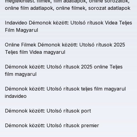
megtekintést.
filmek,
film
adatlapok,
online
sorozatok,
online
film
adatlapok,
online
filmek,
sorozat
adatlapok
Indavideo
Démonok
között:
Utolsó
rítusok
Videa
Teljes
Film
Magyarul
Online
Filmek
Démonok
között:
Utolsó
rítusok
2025
Teljes
film
Videa
magyarul
Démonok
között:
Utolsó
rítusok
2025
online
Teljes
film
magyarul
Démonok
között:
Utolsó
rítusok
teljes
film
magyarul
indavideo
Démonok
között:
Utolsó
rítusok
port
Démonok
között:
Utolsó
rítusok
premier