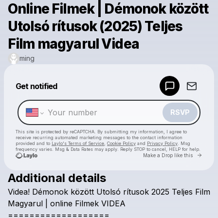
Online Filmek | Démonok között
Utolsó rítusok (2025) Teljes
Film magyarul Videa
ming
Powered by
Get notified
Make a drop like this
RSVP
This site is protected by reCAPTCHA. By submitting my information, I agree to
receive recurring automated marketing messages
to the contact information
provided and to
Laylo's Terms of Service
,
Cookie Policy
and
Privacy Policy
. Msg
frequency varies. Msg & Data Rates may apply. Reply STOP to cancel, HELP for help.
Go to 
Make a Drop like this
Additional details
Check your texts
Videa!
Démonok
között
Utolsó
rítusok
2025
Teljes
Film
ming
Magyarul
|
online
Filmek
VIDEA
===================