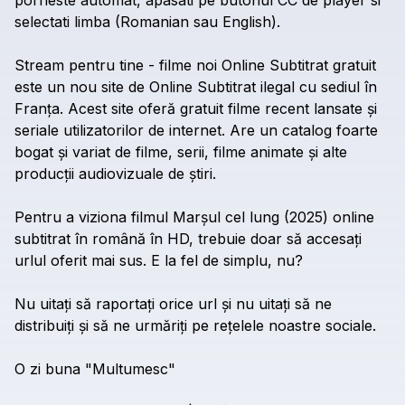
porneste
automat,
apasati
pe
butonul
CC
de
player
si
selectati
limba
(Romanian
sau
English).
Stream
pentru
tine
-
filme
noi
Online
Subtitrat
gratuit
este
un
nou
site
de
Online
Subtitrat
ilegal
cu
sediul
în
Franța.
Acest
site
oferă
gratuit
filme
recent
lansate
și
seriale
utilizatorilor
de
internet.
Are
un
catalog
foarte
bogat
și
variat
de
filme,
serii,
filme
animate
și
alte
producții
audiovizuale
de
știri.
Pentru
a
viziona
filmul
Marșul
cel
lung
(2025)
online
subtitrat
în
română
în
HD,
trebuie
doar
să
accesați
urlul
oferit
mai
sus.
E
la
fel
de
simplu,
nu?
Nu
uitați
să
raportați
orice
url
și
nu
uitați
să
ne
distribuiți
și
să
ne
urmăriți
pe
rețelele
noastre
sociale.
O
zi
buna
"Multumesc"