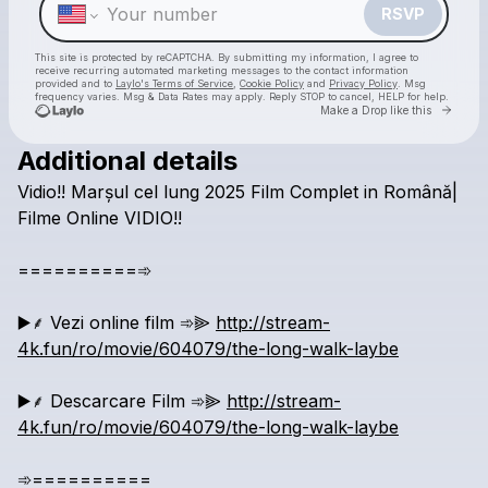
RSVP
This site is protected by reCAPTCHA. By submitting my information, I agree to
receive recurring automated marketing messages
to the contact information
provided and to
Laylo's Terms of Service
,
Cookie Policy
and
Privacy Policy
. Msg
frequency varies. Msg & Data Rates may apply. Reply STOP to cancel, HELP for help.
Go to 
Make a Drop like this
Additional details
Check your texts
Vidio!!
Marșul
cel
lung
2025
Film
Complet
in
Română|
vezi
Filme
Online
VIDIO!!
==========➾
▶️⸙
Vezi
online
film
➾⫸
http://stream-
4k.fun/ro/movie/604079/the-long-walk-laybe
▶️⸙
Descarcare
Film
➾⫸
http://stream-
4k.fun/ro/movie/604079/the-long-walk-laybe
➾==========