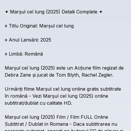
✦
Marșul
cel
lung
(2025)
Detalii
Complete
✦
»
Titlu
Original:
Marșul
cel
lung
»
Anul
Lansării:
2025
»
Limbă:
Română
Marșul
cel
lung
(2025)
este
un
Acțiune
film
regizat
de
Debra
Zane
și
jucat
de
Tom
Blyth,
Rachel
Zegler.
Urmăriți
filme
Marșul
cel
lung
online
gratis
subtitrate
în
română
-
Vezi
Marșul
cel
lung
(2025)
online
subtitrat/dublat
cu
calitate
HD.
Marșul
cel
lung
(2025)
Film
/
Film
FULL
Online
Subtitrat
/
Dublat
in
Romana
-
Daca
subtitrarea
nu