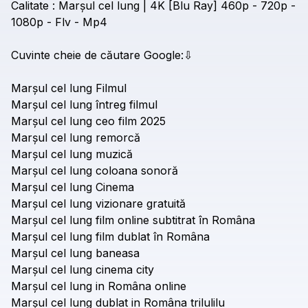
Calitate
:
Marșul
cel
lung
|
4K
[Blu
Ray]
460p
-
720p
-
1080p
-
Flv
-
Mp4
Cuvinte
cheie
de
căutare
Google:⇩
Marșul
cel
lung
Filmul
Marșul
cel
lung
întreg
filmul
Marșul
cel
lung
ceo
film
2025
Marșul
cel
lung
remorcă
Marșul
cel
lung
muzică
Marșul
cel
lung
coloana
sonoră
Marșul
cel
lung
Cinema
Marșul
cel
lung
vizionare
gratuită
Marșul
cel
lung
film
online
subtitrat
în
Româna
Marșul
cel
lung
film
dublat
în
Româna
Marșul
cel
lung
baneasa
Marșul
cel
lung
cinema
city
Marșul
cel
lung
in
Româna
online
Marșul
cel
lung
dublat
in
Româna
trilulilu