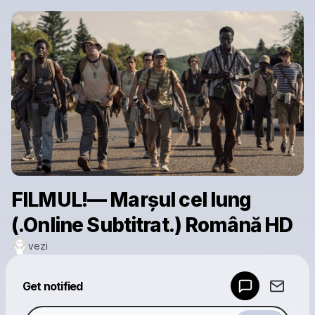
FILMUL!— Marșul cel lung
(.Online Subtitrat.) Română HD
vezi
Powered by
Get notified
Make a drop like this