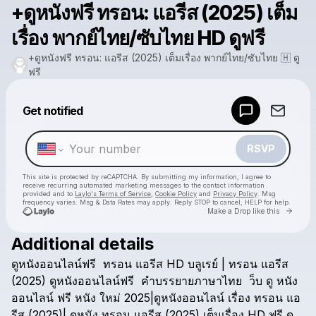
+ดูหนังฟรี ทรอน: แอรีส (2025) เต็ม
เรื่อง พากย์ไทย/ซับไทย HD ดูฟรี
+ดูหนังฟรี ทรอน: แอรีส (2025) เต็มเรื่อง พากย์ไทย/ซับไทย 🇭 ดู
ฟรี
Powered by
Get notified
Make a drop like this
RSVP
This site is protected by reCAPTCHA. By submitting my information, I agree to
receive recurring automated marketing messages
to the contact information
provided and to
Laylo's Terms of Service
,
Cookie Policy
and
Privacy Policy
. Msg
frequency varies. Msg & Data Rates may apply. Reply STOP to cancel, HELP for help.
Go to 
Make a Drop like this
Additional details
Check your texts
ดูหนังออนไลน์ฟรี
ทรอน
แอรีส
HD
บลูเรย์
|
ทรอน
แอรีส
+ดูหนังฟรี ทรอน: แอรีส (2025) เต็มเรื่อง พากย์ไทย/ซับไทย 🇭 ดูฟรี
(2025)
ดูหนังออนไลน์ฟรี
คำบรรยายภาษาไทย
ว็บ
ดู
หนัง
ออนไลน์
ฟรี
หนัง
ใหม่
2025|ดูหนังออนไลน์
เรื่อง
ทรอน
แอ
รีส
(2025)|
ดูหนัง
ทรอน
แอรีส
(2025)
เต็มเรื่อง
HD
ฟรี
ดู