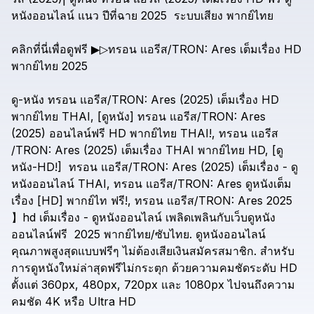
หนังออนไลน์
แนว
ปีที่ฉาย
2025
ระบบเสียง
พากย์ไทย
คลิกที่นี่เพื่อดูฟรี
▶▷ทรอน
แอรีส/TRON:
Ares
เต็มเรื่อง
HD
พากย์ไทย
2025
ดู-หนัง
ทรอน
แอรีส/TRON:
Ares
(2025)
เต็มเรื่อง
HD
พากย์ไทย
THAI,
[ดูหนัง]
ทรอน
แอรีส/TRON:
Ares
(2025)
ออนไลน์ฟรี
HD
พากย์ไทย
THAI!,
ทรอน
แอรีส
/TRON:
Ares
(2025)
เต็มเรื่อง
THAI
พากย์ไทย
HD,
[ดู
หนัง-HD!]
ทรอน
แอรีส/TRON:
Ares
(2025)
เต็มเรื่อง
-
ดู
หนังออนไลน์
THAI,
ทรอน
แอรีส/TRON:
Ares
ดูหนังเต็ม
เรื่อง
[HD]
พากย์ไท
ฟรี!,
ทรอน
แอรีส/TRON:
Ares
2025
】hd
เต็มเรื่อง
-
ดูหนังออนไลน์
เพลิดเพลินกับเว็บดูหนัง
ออนไลน์ฟรี
2025
พากย์ไทย/ซับไทย.
ดูหนังออนไลน์
คุณภาพสูงสุดแบบฟรีๆ
ไม่ต้องเสียเงินสมัครสมาชิก.
สำหรับ
การดูหนังใหม่ล่าสุดฟรีไม่กระตุก
ด้วยความคมชัดระดับ
HD
ตั้งแต่
360px,
480px,
720px
และ
1080px
ไปจนถึงความ
คมชัด
4K
หรือ
Ultra
HD