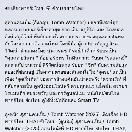
🔊
เสียงพากย์:
ไทย
💬
คำบรรยาย:ไทย
สุสานคนเป็น
(อังกฤษ:
Tomb
Watcher)
ปล่อยทีเซอร์สุด
หลอน
ภาพยนตร์เรื่องล่าสุด
จาก
เอ็ม
สตูดิโอ
และ
โกลบอล
อิงค์
สตูดิโอส์
ที่หยิบเอาเรื่องราวการตายของคุณนายลั่นทม
กับโลงแก้ว
มาตีความใหม่
โดยฝีมือ
ผู้กำกับ
วทัญญู
อิงค
วิวัฒน์
นำแสดงโดย
นุ่น
วรนุช
ภิรมย์ภักดี
มารับบทเป็น
"คุณนายลั่นทม"
ก้อย
อรัชพร
โภคินภากร
รับบท
"รสสุคนธ์"
และ
แก๊ป
ธนเวทย์
สิริวัฒน์ธนกุล
รับบท
"ชีพ"
กับความลับสุด
สยองที่ซ่อนอยู่
เมื่อความตายของลั่นทมไม่ใช่
'จุดจบ'
แต่เป็น
เพียง
'จุดเริ่มต้น'
ของการล้างแค้นอันน่าสะพรึง
'ความรัก'
ที่
กลับกลายเป็น
ดูหนังออนไลน์ฟรี
ครบทุกแนว
แอ็คชั่น
ดราม่า
โรแมนติก
สยองขวัญ
และการ์ตูนอนิเมะ
หนังใหม่ชนโรง
พากย์ไทย
ซับไทย
ดูได้ทั้งมือถือและ
Smart
TV
ดู-หนัง
สุสานคนเป็น
/
Tomb
Watcher
(2025)
เต็มเรื่อง
HD
พากย์ไทย
THAI
ซับไทย
,
[ดูหนัง]
สุสานคนเป็น
/
Tomb
Watcher
(2025)
ออนไลน์ฟรี
HD
พากย์ไทย
ซับไทย
THAI!,