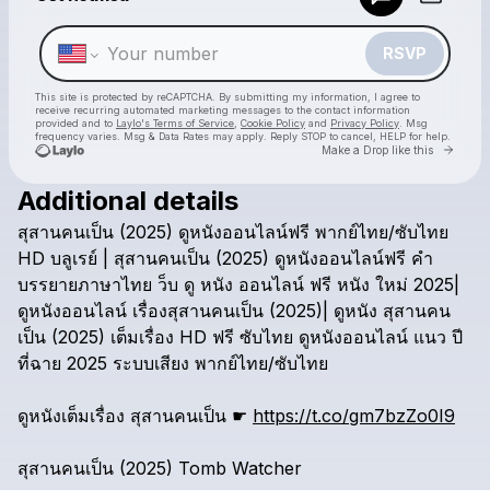
Make a drop like this
RSVP
This site is protected by reCAPTCHA. By submitting my information, I agree to
receive recurring automated marketing messages
to the contact information
provided and to
Laylo's Terms of Service
,
Cookie Policy
and
Privacy Policy
. Msg
frequency varies. Msg & Data Rates may apply. Reply STOP to cancel, HELP for help.
Go to 
Make a Drop like this
Additional details
Check your texts
สุสานคนเป็น
(2025)
ดูหนังออนไลน์ฟรี
พากย์ไทย/ซับไทย
thjthregsd
HD
บลูเรย์
|
สุสานคนเป็น
(2025)
ดูหนังออนไลน์ฟรี
คำ
บรรยายภาษาไทย
ว็บ
ดู
หนัง
ออนไลน์
ฟรี
หนัง
ใหม่
2025|
ดูหนังออนไลน์
เรื่องสุสานคนเป็น
(2025)|
ดูหนัง
สุสานคน
เป็น
(2025)
เต็มเรื่อง
HD
ฟรี
ซับไทย
ดูหนังออนไลน์
แนว
ปี
ที่ฉาย
2025
ระบบเสียง
พากย์ไทย/ซับไทย
ดูหนังเต็มเรื่อง
สุสานคนเป็น
☛
https://t.co/gm7bzZo0I9
สุสานคนเป็น
(2025)
Tomb
Watcher