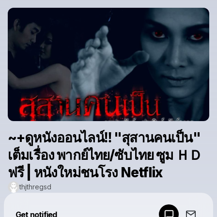
~+ดูหนังออนไลน์‼️ "สุสานคนเป็น"
เต็มเรื่อง พากย์ไทย/ซับไทย ซูม ＨＤ
ฟรี | หนังใหม่ชนโรง Netflix
thjthregsd
Powered by
Get notified