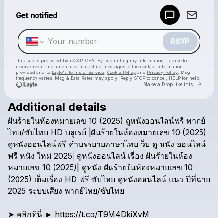
Powered by
Get notified
Make a drop like this
RSVP
This site is protected by reCAPTCHA. By submitting my information, I agree to
receive recurring automated marketing messages
to the contact information
provided and to
Laylo's Terms of Service
,
Cookie Policy
and
Privacy Policy
. Msg
frequency varies. Msg & Data Rates may apply. Reply STOP to cancel, HELP for help.
Go to 
Make a Drop like this
Additional details
Check your texts
ฝันร้ายในห้องหมายเลข
10
(2025)
ดูหนังออนไลน์ฟรี
พากย์
The Woman in Cabin 10 THAI Movie
ไทย/ซับไทย
HD
บลูเรย์
|ฝันร้ายในห้องหมายเลข
10
(2025)
ดูหนังออนไลน์ฟรี
คำบรรยายภาษาไทย
ว็บ
ดู
หนัง
ออนไลน์
ฟรี
หนัง
ใหม่
2025|
ดูหนังออนไลน์
เรื่อง
ฝันร้ายในห้อง
หมายเลข
10
(2025)|
ดูหนัง
ฝันร้ายในห้องหมายเลข
10
(2025)
เต็มเรื่อง
HD
ฟรี
ซับไทย
ดูหนังออนไลน์
แนว
ปีที่ฉาย
2025
ระบบเสียง
พากย์ไทย/ซับไทย
➤
คลิกที่นี่
►
https://t.co/T9M4DkiXvM