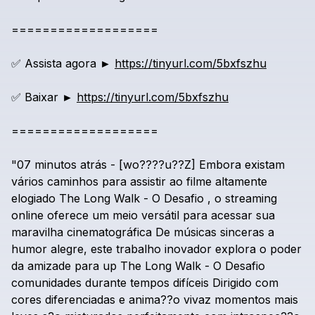
===================
✅
Assista
agora
►
https://tinyurl.com/5bxfszhu
✅
Baixar
►
https://tinyurl.com/5bxfszhu
===================
"07
minutos
atrás
-
[wo????u??Z]
Embora
existam
vários
caminhos
para
assistir
ao
filme
altamente
elogiado
The
Long
Walk
-
O
Desafio
,
o
streaming
online
oferece
um
meio
versátil
para
acessar
sua
maravilha
cinematográfica
De
músicas
sinceras
a
humor
alegre,
este
trabalho
inovador
explora
o
poder
da
amizade
para
up
The
Long
Walk
-
O
Desafio
comunidades
durante
tempos
difíceis
Dirigido
com
cores
diferenciadas
e
anima??o
vivaz
momentos
mais