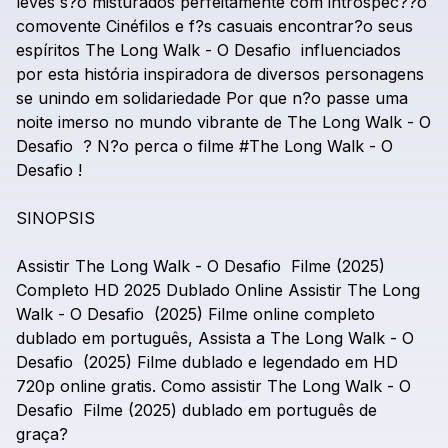
leves
s?o
misturados
perfeitamente
com
introspec??o
comovente
Cinéfilos
e
f?s
casuais
encontrar?o
seus
espíritos
The
Long
Walk
-
O
Desafio
influenciados
por
esta
história
inspiradora
de
diversos
personagens
se
unindo
em
solidariedade
Por
que
n?o
passe
uma
noite
imerso
no
mundo
vibrante
de
The
Long
Walk
-
O
Desafio
?
N?o
perca
o
filme
#The
Long
Walk
-
O
Desafio
!
SINOPSIS
Assistir
The
Long
Walk
-
O
Desafio
Filme
(2025)
Completo
HD
2025
Dublado
Online
Assistir
The
Long
Walk
-
O
Desafio
(2025)
Filme
online
completo
dublado
em
português,
Assista
a
The
Long
Walk
-
O
Desafio
(2025)
Filme
dublado
e
legendado
em
HD
720p
online
gratis.
Como
assistir
The
Long
Walk
-
O
Desafio
Filme
(2025)
dublado
em
português
de
graça?