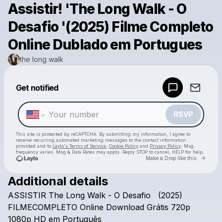
Assistir! 'The Long Walk - O
Desafio '(2025) Filme Completo
Online Dublado em Portugues
the long walk
Powered by
Get notified
Make a drop like this
RSVP
This site is protected by reCAPTCHA. By submitting my information, I agree to
receive recurring automated marketing messages
to the contact information
provided and to
Laylo's Terms of Service
,
Cookie Policy
and
Privacy Policy
. Msg
frequency varies. Msg & Data Rates may apply. Reply STOP to cancel, HELP for help.
Go to 
Make a Drop like this
Additional details
Check your texts
ASSISTIR
The
Long
Walk
-
O
Desafio
(2025)
the long walk
FILMECOMPLETO
Online
Download
Grátis
720p
1080p
HD
em
Português