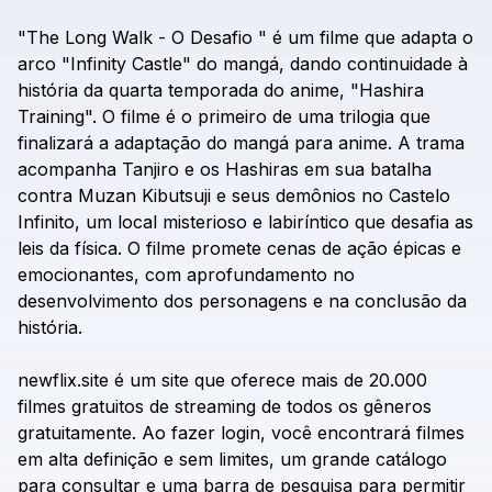
"The
Long
Walk
-
O
Desafio
"
é
um
filme
que
adapta
o
arco
"Infinity
Castle"
do
mangá,
dando
continuidade
à
história
da
quarta
temporada
do
anime,
"Hashira
Training".
O
filme
é
o
primeiro
de
uma
trilogia
que
finalizará
a
adaptação
do
mangá
para
anime.
A
trama
acompanha
Tanjiro
e
os
Hashiras
em
sua
batalha
contra
Muzan
Kibutsuji
e
seus
demônios
no
Castelo
Infinito,
um
local
misterioso
e
labiríntico
que
desafia
as
leis
da
física.
O
filme
promete
cenas
de
ação
épicas
e
emocionantes,
com
aprofundamento
no
desenvolvimento
dos
personagens
e
na
conclusão
da
história.
newflix.site
é
um
site
que
oferece
mais
de
20.000
filmes
gratuitos
de
streaming
de
todos
os
gêneros
gratuitamente.
Ao
fazer
login,
você
encontrará
filmes
em
alta
definição
e
sem
limites,
um
grande
catálogo
para
consultar
e
uma
barra
de
pesquisa
para
permitir