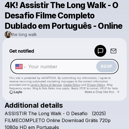
4K! Assistir The Long Walk - O
Desafio Filme Completo
Dublado em Português - Online
the long walk
Powered by
Get notified
Make a drop like this
RSVP
This site is protected by reCAPTCHA. By submitting my information, I agree to
receive recurring automated marketing messages
to the contact information
provided and to
Laylo's Terms of Service
,
Cookie Policy
and
Privacy Policy
. Msg
frequency varies. Msg & Data Rates may apply. Reply STOP to cancel, HELP for help.
Go to 
Make a Drop like this
Additional details
Check your texts
ASSISTIR
The
Long
Walk
-
O
Desafio
(2025)
the long walk
FILMECOMPLETO
Online
Download
Grátis
720p
1080p
HD
em
Português