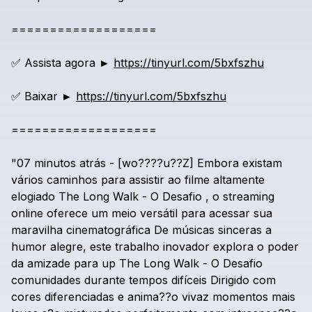
===================
✅
Assista
agora
►
https://tinyurl.com/5bxfszhu
✅
Baixar
►
https://tinyurl.com/5bxfszhu
===================
"07
minutos
atrás
-
[wo????u??Z]
Embora
existam
vários
caminhos
para
assistir
ao
filme
altamente
elogiado
The
Long
Walk
-
O
Desafio
,
o
streaming
online
oferece
um
meio
versátil
para
acessar
sua
maravilha
cinematográfica
De
músicas
sinceras
a
humor
alegre,
este
trabalho
inovador
explora
o
poder
da
amizade
para
up
The
Long
Walk
-
O
Desafio
comunidades
durante
tempos
difíceis
Dirigido
com
cores
diferenciadas
e
anima??o
vivaz
momentos
mais