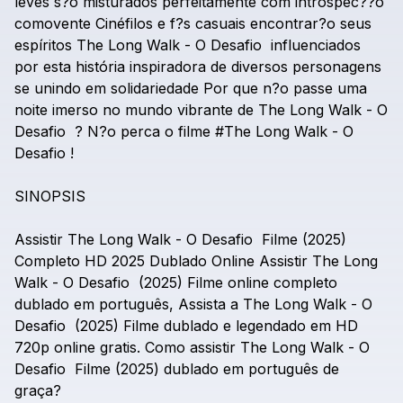
leves
s?o
misturados
perfeitamente
com
introspec??o
comovente
Cinéfilos
e
f?s
casuais
encontrar?o
seus
espíritos
The
Long
Walk
-
O
Desafio
influenciados
por
esta
história
inspiradora
de
diversos
personagens
se
unindo
em
solidariedade
Por
que
n?o
passe
uma
noite
imerso
no
mundo
vibrante
de
The
Long
Walk
-
O
Desafio
?
N?o
perca
o
filme
#The
Long
Walk
-
O
Desafio
!
SINOPSIS
Assistir
The
Long
Walk
-
O
Desafio
Filme
(2025)
Completo
HD
2025
Dublado
Online
Assistir
The
Long
Walk
-
O
Desafio
(2025)
Filme
online
completo
dublado
em
português,
Assista
a
The
Long
Walk
-
O
Desafio
(2025)
Filme
dublado
e
legendado
em
HD
720p
online
gratis.
Como
assistir
The
Long
Walk
-
O
Desafio
Filme
(2025)
dublado
em
português
de
graça?