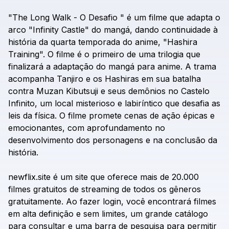
"The
Long
Walk
-
O
Desafio
"
é
um
filme
que
adapta
o
arco
"Infinity
Castle"
do
mangá,
dando
continuidade
à
história
da
quarta
temporada
do
anime,
"Hashira
Training".
O
filme
é
o
primeiro
de
uma
trilogia
que
finalizará
a
adaptação
do
mangá
para
anime.
A
trama
acompanha
Tanjiro
e
os
Hashiras
em
sua
batalha
contra
Muzan
Kibutsuji
e
seus
demônios
no
Castelo
Infinito,
um
local
misterioso
e
labiríntico
que
desafia
as
leis
da
física.
O
filme
promete
cenas
de
ação
épicas
e
emocionantes,
com
aprofundamento
no
desenvolvimento
dos
personagens
e
na
conclusão
da
história.
newflix.site
é
um
site
que
oferece
mais
de
20.000
filmes
gratuitos
de
streaming
de
todos
os
gêneros
gratuitamente.
Ao
fazer
login,
você
encontrará
filmes
em
alta
definição
e
sem
limites,
um
grande
catálogo
para
consultar
e
uma
barra
de
pesquisa
para
permitir