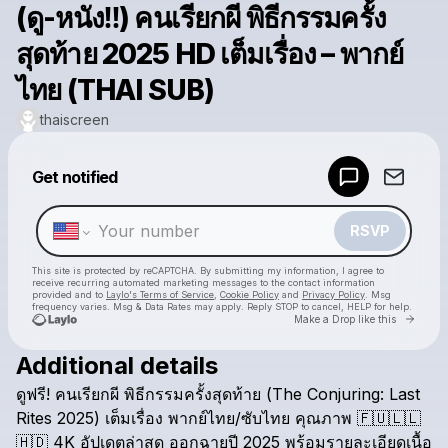
(ดู-หนัง‼️) คนเรียกผี พิธีกรรมครั้ง
สุดท้าย 2025 HD เต็มเรื่อง – พากย์
ไทย (THAI SUB)
thaiscreen
Powered by
Get notified
Make a drop like this
RSVP
This site is protected by reCAPTCHA. By submitting my information, I agree to
receive recurring automated marketing messages
to the contact information
provided and to
Laylo's Terms of Service
,
Cookie Policy
and
Privacy Policy
. Msg
frequency varies. Msg & Data Rates may apply. Reply STOP to cancel, HELP for help.
Go to 
Make a Drop like this
Additional details
Check your texts
ดูฟรี!
คนเรียกผี
พิธีกรรมครั้งสุดท้าย
(The
Conjuring:
Last
thaiscreen
Rites
2025)
เต็มเรื่อง
พากย์ไทย/ซับไทย
คุณภาพ
​🇫​​🇺​​🇱​​🇱​
🇭​​🇩​
4K
อัปเดตล่าสุด
ออกฉายปี
2025
พร้อมรายละเอียดเนื้อ