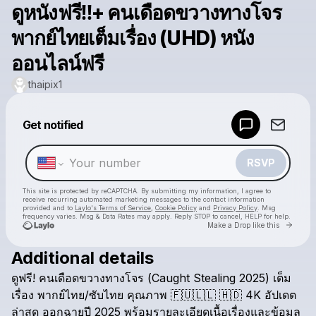
ดูหนังฟรี‼️+ คนเดือดขวางทางโจร
พากย์ไทยเต็มเรื่อง (UHD) หนัง
ออนไลน์ฟรี
thaipix1
Powered by
Get notified
Make a drop like this
RSVP
This site is protected by reCAPTCHA. By submitting my information, I agree to
receive recurring automated marketing messages
to the contact information
provided and to
Laylo's Terms of Service
,
Cookie Policy
and
Privacy Policy
. Msg
frequency varies. Msg & Data Rates may apply. Reply STOP to cancel, HELP for help.
Go to 
Make a Drop like this
Additional details
Check your texts
ดูฟรี!
คนเดือดขวางทางโจร
(Caught
Stealing
2025)
เต็ม
thaipix1
เรื่อง
พากย์ไทย/ซับไทย
คุณภาพ
​🇫​​🇺​​🇱​​🇱​
​🇭​​🇩​
4K
อัปเดต
ล่าสุด
ออกฉายปี
2025
พร้อมรายละเอียดเนื้อเรื่องและข้อมูล