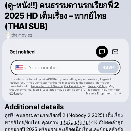
(ดู-หนัง‼️) คนธรรมดานรกเรียกพี่ 2
2025 HD เต็มเรื่อง – พากย์ไทย
(THAI SUB)
thaimoviez
Powered by
Get notified
Make a drop like this
RSVP
This site is protected by reCAPTCHA. By submitting my information, I agree to
receive recurring automated marketing messages
to the contact information
provided and to
Laylo's Terms of Service
,
Cookie Policy
and
Privacy Policy
. Msg
frequency varies. Msg & Data Rates may apply. Reply STOP to cancel, HELP for help.
Go to 
Make a Drop like this
Additional details
Check your texts
ดูฟรี!
คนธรรมดานรกเรียกพี่
2
(Nobody
2
2025)
เต็มเรื่อง
thaimoviez
พากย์ไทย/ซับไทย
คุณภาพ
​🇫​​🇺​​🇱​​🇱​
​🇭​​🇩​
4K
อัปเดตล่าสุด
ออกฉายปี
2025
พร้อมรายละเอียดเนื้อเรื่องและข้อมูลสำคัญ