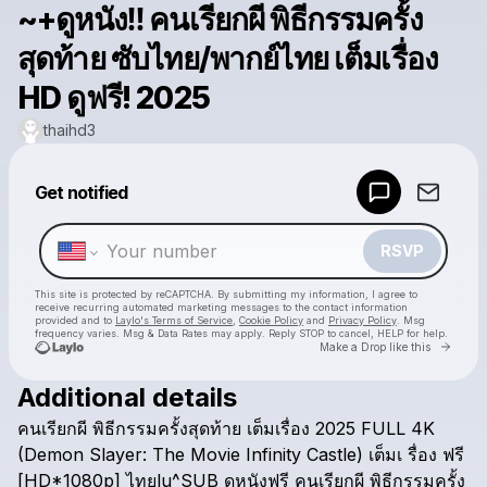
~+ดูหนัง‼️ คนเรียกผี พิธีกรรมครั้ง
สุดท้าย ซับไทย/พากย์ไทย เต็มเรื่อง
HD ดูฟรี! 2025
thaihd3
Powered by
Get notified
Make a drop like this
RSVP
This site is protected by reCAPTCHA. By submitting my information, I agree to
receive recurring automated marketing messages
to the contact information
provided and to
Laylo's Terms of Service
,
Cookie Policy
and
Privacy Policy
. Msg
frequency varies. Msg & Data Rates may apply. Reply STOP to cancel, HELP for help.
Go to 
Make a Drop like this
Additional details
Check your texts
คนเรียกผี
พิธีกรรมครั้งสุดท้าย
เต็มเรื่อง
2025
FULL
4K
thaihd3
(Demon
Slayer:
The
Movie
Infinity
Castle)
เต็มเ
รื่อง
ฟรี
[HD*1080p]
ไทยlu^SUB
ดูหนังฟรี
คนเรียกผี
พิธีกรรมครั้ง