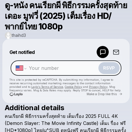
ดู-หนัง คนเรียกผี พิธีกรรมครั้งสุดท้าย
เดอะ มูฟวี่ (2025) เต็มเรื่อง HD/
พากย์ไทย 1080p
thaihd3
Powered by
Get notified
Make a drop like this
RSVP
This site is protected by reCAPTCHA. By submitting my information, I agree to
receive recurring automated marketing messages
to the contact information
provided and to
Laylo's Terms of Service
,
Cookie Policy
and
Privacy Policy
. Msg
frequency varies. Msg & Data Rates may apply. Reply STOP to cancel, HELP for help.
Go to 
Make a Drop like this
Additional details
Check your texts
คนเรียกผี
พิธีกรรมครั้งสุดท้าย
เต็มเรื่อง
2025
FULL
4K
thaihd3
(Demon
Slayer:
The
Movie
Infinity
Castle)
เต็มเ
รื่อง
ฟรี
[HD*1080p]
ไทยlu^SUB
ดูหนังฟรี
คนเรียกผี
พิธีกรรมครั้ง