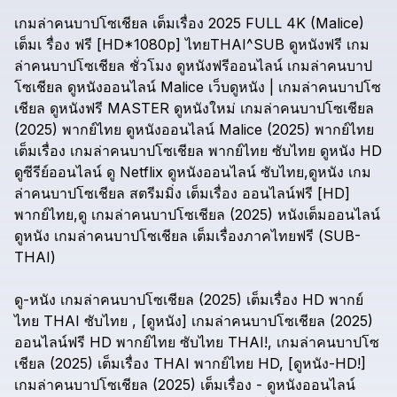
เกมล่าคนบาปโซเชียล
เต็มเรื่อง
2025
FULL
4K
(Malice)
เต็มเ
รื่อง
ฟรี
[HD*1080p]
ไทยTHAI^SUB
ดูหนังฟรี
เกม
ล่าคนบาปโซเชียล
ชั่วโมง
ดูหนังฟรีออนไลน์
เกมล่าคนบาป
โซเชียล
ดูหนังออนไลน์
Malice
เว็บดูหนัง
|
เกมล่าคนบาปโซ
เชียล
ดูหนังฟรี
MASTER
ดูหนังใหม่
เกมล่าคนบาปโซเชียล
(2025)
พากย์ไทย
ดูหนังออนไลน์
Malice
(2025)
พากย์ไทย
เต็มเรื่อง
เกมล่าคนบาปโซเชียล
พากย์ไทย
ซับไทย
ดูหนัง
HD
ดูซีรีย์ออนไลน์
ดู
Netflix
ดูหนังออนไลน์
ซับไทย,ดูหนัง
เกม
ล่าคนบาปโซเชียล
สตรีมมิ่ง
เต็มเรื่อง
ออนไลน์ฟรี
[HD]
พากย์ไทย,ดู
เกมล่าคนบาปโซเชียล
(2025)
หนังเต็มออนไลน์
ดูหนัง
เกมล่าคนบาปโซเชียล
เต็มเรื่องภาคไทยฟรี
(SUB-
THAI)
ดู-หนัง
เกมล่าคนบาปโซเชียล
(2025)
เต็มเรื่อง
HD
พากย์
ไทย
THAI
ซับไทย
,
[ดูหนัง]
เกมล่าคนบาปโซเชียล
(2025)
ออนไลน์ฟรี
HD
พากย์ไทย
ซับไทย
THAI!,
เกมล่าคนบาปโซ
เชียล
(2025)
เต็มเรื่อง
THAI
พากย์ไทย
HD,
[ดูหนัง-HD!]
เกมล่าคนบาปโซเชียล
(2025)
เต็มเรื่อง
-
ดูหนังออนไลน์