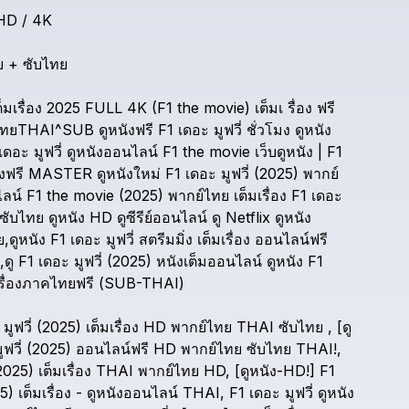
HD
/
4K
ย
+
ซับไทย
็มเรื่อง
2025
FULL
4K
(F1
the
movie)
เต็มเ
รื่อง
ฟรี
ไทยTHAI^SUB
ดูหนังฟรี
F1
เดอะ
มูฟวี่
ชั่วโมง
ดูหนัง
เดอะ
มูฟวี่
ดูหนังออนไลน์
F1
the
movie
เว็บดูหนัง
|
F1
งฟรี
MASTER
ดูหนังใหม่
F1
เดอะ
มูฟวี่
(2025)
พากย์
ไลน์
F1
the
movie
(2025)
พากย์ไทย
เต็มเรื่อง
F1
เดอะ
ซับไทย
ดูหนัง
HD
ดูซีรีย์ออนไลน์
ดู
Netflix
ดูหนัง
,ดูหนัง
F1
เดอะ
มูฟวี่
สตรีมมิ่ง
เต็มเรื่อง
ออนไลน์ฟรี
ดู
F1
เดอะ
มูฟวี่
(2025)
หนังเต็มออนไลน์
ดูหนัง
F1
เรื่องภาคไทยฟรี
(SUB-THAI)
มูฟวี่
(2025)
เต็มเรื่อง
HD
พากย์ไทย
THAI
ซับไทย
,
[ดู
ูฟวี่
(2025)
ออนไลน์ฟรี
HD
พากย์ไทย
ซับไทย
THAI!,
2025)
เต็มเรื่อง
THAI
พากย์ไทย
HD,
[ดูหนัง-HD!]
F1
5)
เต็มเรื่อง
-
ดูหนังออนไลน์
THAI,
F1
เดอะ
มูฟวี่
ดูหนัง