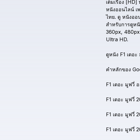
เต็มเรื่อง
[HD]
หนังออนไลน์
เ
ไทย.
ดู
หนังออน
สำหรับการดูหนั
360px,
480px
Ultra
HD.
ดูหนัง
F1
เดอะ
คำหลักของ
Go
F1
เดอะ
มูฟวี่
อ
F1
เดอะ
มูฟวี่
2
F1
เดอะ
มูฟวี่
2
F1
เดอะ
มูฟวี่
2