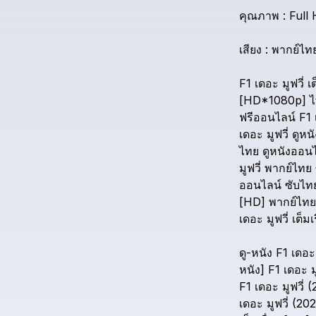
คุณภาพ
:
Full
เสียง
:
พากย์ไท
F1
เดอะ
มูฟวี่
เต
[HD*1080p]
ฟรีออนไลน์
F1
เดอะ
มูฟวี่
ดูหนั
ไทย
ดูหนังออน
มูฟวี่
พากย์ไทย
ออนไลน์
ซับไทย
[HD]
พากย์ไทย,
เดอะ
มูฟวี่
เต็ม
ดู-หนัง
F1
เดอะ
หนัง]
F1
เดอะ
ม
F1
เดอะ
มูฟวี่
(
เดอะ
มูฟวี่
(202