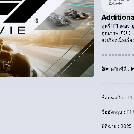
Additiona
ดูฟรี!
F1
เดอะ
ม
คุณภาพ
​🇫​​🇺​​🇱
ละเอียดเนื้อเรื
=========
🎬️▶️
คลิกที่นี่
:
▶
=========
ชื่อต้นฉบับ
:
F1
ชื่ออังกฤษ
:
F1
ปีที่ฉาย
:
2025