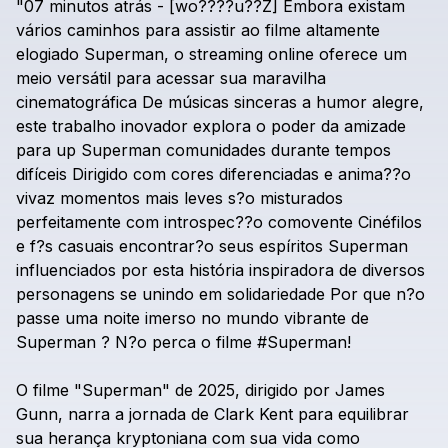
"07
minutos
atrás
-
[wo????u??Z]
Embora
existam
vários
caminhos
para
assistir
ao
filme
altamente
elogiado
Superman,
o
streaming
online
oferece
um
meio
versátil
para
acessar
sua
maravilha
cinematográfica
De
músicas
sinceras
a
humor
alegre,
este
trabalho
inovador
explora
o
poder
da
amizade
para
up
Superman
comunidades
durante
tempos
difíceis
Dirigido
com
cores
diferenciadas
e
anima??o
vivaz
momentos
mais
leves
s?o
misturados
perfeitamente
com
introspec??o
comovente
Cinéfilos
e
f?s
casuais
encontrar?o
seus
espíritos
Superman
influenciados
por
esta
história
inspiradora
de
diversos
personagens
se
unindo
em
solidariedade
Por
que
n?o
passe
uma
noite
imerso
no
mundo
vibrante
de
Superman
?
N?o
perca
o
filme
#Superman!
O
filme
"Superman"
de
2025,
dirigido
por
James
Gunn,
narra
a
jornada
de
Clark
Kent
para
equilibrar
sua
herança
kryptoniana
com
sua
vida
como