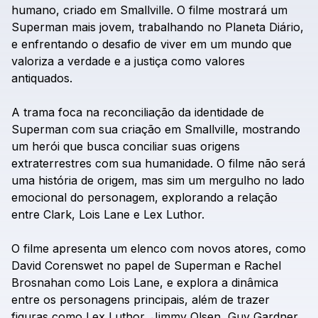
humano,
criado
em
Smallville.
O
filme
mostrará
um
Superman
mais
jovem,
trabalhando
no
Planeta
Diário,
e
enfrentando
o
desafio
de
viver
em
um
mundo
que
valoriza
a
verdade
e
a
justiça
como
valores
antiquados.
A
trama
foca
na
reconciliação
da
identidade
de
Superman
com
sua
criação
em
Smallville,
mostrando
um
herói
que
busca
conciliar
suas
origens
extraterrestres
com
sua
humanidade.
O
filme
não
será
uma
história
de
origem,
mas
sim
um
mergulho
no
lado
emocional
do
personagem,
explorando
a
relação
entre
Clark,
Lois
Lane
e
Lex
Luthor.
O
filme
apresenta
um
elenco
com
novos
atores,
como
David
Corenswet
no
papel
de
Superman
e
Rachel
Brosnahan
como
Lois
Lane,
e
explora
a
dinâmica
entre
os
personagens
principais,
além
de
trazer
figuras
como
Lex
Luthor,
Jimmy
Olsen,
Guy
Gardner,