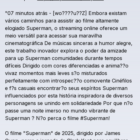
"07
minutos
atrás
-
[wo????u??Z]
Embora
existam
vários
caminhos
para
assistir
ao
filme
altamente
elogiado
Superman,
o
streaming
online
oferece
um
meio
versátil
para
acessar
sua
maravilha
cinematográfica
De
músicas
sinceras
a
humor
alegre,
este
trabalho
inovador
explora
o
poder
da
amizade
para
up
Superman
comunidades
durante
tempos
difíceis
Dirigido
com
cores
diferenciadas
e
anima??o
vivaz
momentos
mais
leves
s?o
misturados
perfeitamente
com
introspec??o
comovente
Cinéfilos
e
f?s
casuais
encontrar?o
seus
espíritos
Superman
influenciados
por
esta
história
inspiradora
de
diversos
personagens
se
unindo
em
solidariedade
Por
que
n?o
passe
uma
noite
imerso
no
mundo
vibrante
de
Superman
?
N?o
perca
o
filme
#Superman!
O
filme
"Superman"
de
2025,
dirigido
por
James