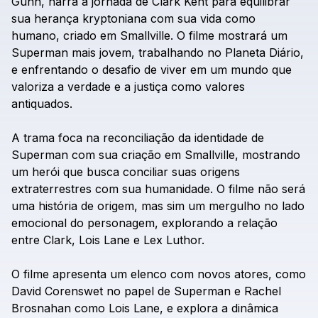
Gunn,
narra
a
jornada
de
Clark
Kent
para
equilibrar
sua
herança
kryptoniana
com
sua
vida
como
humano,
criado
em
Smallville.
O
filme
mostrará
um
Superman
mais
jovem,
trabalhando
no
Planeta
Diário,
e
enfrentando
o
desafio
de
viver
em
um
mundo
que
valoriza
a
verdade
e
a
justiça
como
valores
antiquados.
A
trama
foca
na
reconciliação
da
identidade
de
Superman
com
sua
criação
em
Smallville,
mostrando
um
herói
que
busca
conciliar
suas
origens
extraterrestres
com
sua
humanidade.
O
filme
não
será
uma
história
de
origem,
mas
sim
um
mergulho
no
lado
emocional
do
personagem,
explorando
a
relação
entre
Clark,
Lois
Lane
e
Lex
Luthor.
O
filme
apresenta
um
elenco
com
novos
atores,
como
David
Corenswet
no
papel
de
Superman
e
Rachel
Brosnahan
como
Lois
Lane,
e
explora
a
dinâmica