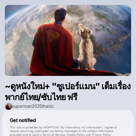
~ดูหนังใหม่+ "ซูเปอร์แมน" เต็มเรื่อง
พากย์ไทย/ซับไทย ฟรี
superman2025thaidc
Powered by
Get notified
Make a drop like this
This site is protected by reCAPTCHA. By submitting my information, I agree to
receive recurring automated marketing messages
to the contact information
provided and to
Laylo's Terms of Service
,
Cookie Policy
and
Privacy Policy