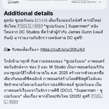
Go to 
Make a Drop like this
Additional details
ดูหนัง
ซูเปอร์แมน
(𝟸𝟻𝟼𝟾)
เต็มเรื่องออนไลน์ฟรี
พากย์ไทย/
ซับไทย
🇫​​🇺​​🇱​​🇱​
​🇭​​🇩​!
"ซูเปอร์แมน
|
Superman"
หนัง
ใหม่จาก
DC
Studios
ที่คว้าตัวผู้กำกับ
James
Gunn
(เจมส์
กันน์)
มาร่วมงานกับจักรวาลหนังค่าย
DC
ดูฟรี!
Check your texts
superman2025thaidc
📀▶
รับชมเต็มเรื่อง➾
https://cutt.ly/ur20hJA3
ใกล้เข้ามาทุกที
กับความหลอนของ
"ซูเปอร์แมน"
ภาพยนตร์
ฟอร์มยักษ์จาก
ช่อง
3
และ
M
Studio
เป็นภาพยนตร์อเมริกัน
แนวซูเปอร์ฮีโรที่เข้าฉายใน
ค.ศ.
2025
สร้างจากตัวละครชื่อ
เดียวกันของดีซีคอมิกส์
ภาพยนตร์สร้างโดยดีซีสตูดิโอส์และ
จัดจำหน่ายโดยวอร์เนอร์บราเธอส์พิกเชอส์
ซูเปอร์แมน
เป็น
ภาพยนตร์เรื่องแรกในจักรวาลดีซี
(DCU).
"Superman
-
ซู
เปอร์แมน"
เต็มเรื่อง
พากย์ไทย/ซับไทย
(2025)
ดูฟรี
🇫​​🇺​​🇱​​
🇱​
​🇭​​🇩​!