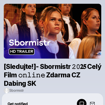
[Sledujte!]- Sbormistr 𝟸𝟶𝟐𝟓 Celý
Film 𝚘𝚗𝚕𝚒𝚗𝚎 Zdarma CZ
Dabing SK
Sbormistr
Powered by
Get notified