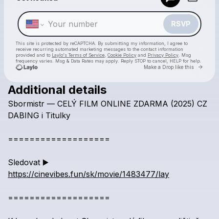
Make a drop like this
RSVP
This site is protected by reCAPTCHA. By submitting my information, I agree to
receive recurring automated marketing messages
to the contact information
provided and to
Laylo's Terms of Service
,
Cookie Policy
and
Privacy Policy
. Msg
frequency varies. Msg & Data Rates may apply. Reply STOP to cancel, HELP for help.
Go to 
Make a Drop like this
Additional details
Check your texts
Sbormistr
—
CELÝ
FILM
ONLINE
ZDARMA
(2025)
CZ
Sbormistr
DABING
i
Titulky
===================
Sledovat
▶️
https://cinevibes.fun/sk/movie/1483477/lay
===================