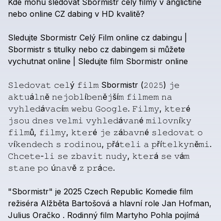
Kde
mohu
sledovat
Sbormistr
celý
filmy
v
angličtině
nebo
online
CZ
dabing
v
HD
kvalitě?
Sledujte
Sbormistr
Celý
Film
online
cz
dabingu
|
Sbormistr
s
titulky
nebo
cz
dabingem
si
můžete
vychutnat
online
|
Sledujte
film
Sbormistr
online
𝚂𝚕𝚎𝚍𝚘𝚟𝚊𝚝
𝚌𝚎𝚕ý
𝚏𝚒𝚕𝚖
Sbormistr
(𝟸𝟶𝟸𝟻)
𝚓𝚎
𝚊𝚔𝚝𝚞á𝚕𝚗ě
𝚗𝚎𝚓𝚘𝚋𝚕í𝚋𝚎𝚗ě𝚓ší𝚖
𝚏𝚒𝚕𝚖𝚎𝚖
𝚗𝚊
𝚟𝚢𝚑𝚕𝚎𝚍á𝚟𝚊𝚌í𝚖
𝚠𝚎𝚋𝚞
𝙶𝚘𝚘𝚐𝚕𝚎.
𝙵𝚒𝚕𝚖𝚢,
𝚔𝚝𝚎𝚛é
𝚓𝚜𝚘𝚞
𝚍𝚗𝚎𝚜
𝚟𝚎𝚕𝚖𝚒
𝚟𝚢𝚑𝚕𝚎𝚍á𝚟𝚊𝚗é
𝚖𝚒𝚕𝚘𝚟𝚗í𝚔𝚢
𝚏𝚒𝚕𝚖ů,
𝚏𝚒𝚕𝚖𝚢,
𝚔𝚝𝚎𝚛é
𝚓𝚎
𝚣á𝚋𝚊𝚟𝚗é
𝚜𝚕𝚎𝚍𝚘𝚟𝚊𝚝
𝚘
𝚟í𝚔𝚎𝚗𝚍𝚎𝚌𝚑
𝚜
𝚛𝚘𝚍𝚒𝚗𝚘𝚞,
𝚙řá𝚝𝚎𝚕𝚒
𝚊
𝚙ří𝚝𝚎𝚕𝚔𝚢𝚗ě𝚖𝚒.
𝙲𝚑𝚌𝚎𝚝𝚎-𝚕𝚒
𝚜𝚎
𝚣𝚋𝚊𝚟𝚒𝚝
𝚗𝚞𝚍𝚢,
𝚔𝚝𝚎𝚛á
𝚜𝚎
𝚟á𝚖
𝚜𝚝𝚊𝚗𝚎
𝚙𝚘
ú𝚗𝚊𝚟ě
𝚣
𝚙𝚛á𝚌𝚎.
"Sbormistr"
je
2025
Czech
Republic
Komedie
film
režiséra
Alžběta
Bartošová
a
hlavní
role
Jan
Hofman,
Julius
Oračko
.
Rodinný
film
Martyho
Pohla
pojímá