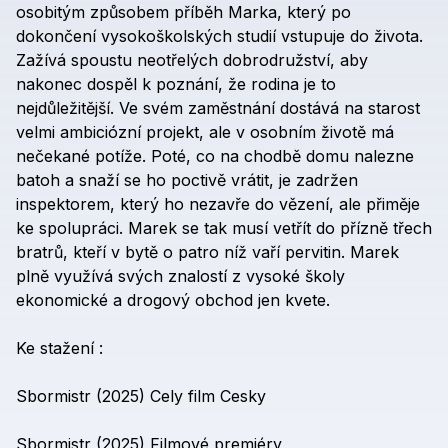
osobitým
způsobem
příběh
Marka,
který
po
dokončení
vysokoškolských
studií
vstupuje
do
života.
Zažívá
spoustu
neotřelých
dobrodružství,
aby
nakonec
dospěl
k
poznání,
že
rodina
je
to
nejdůležitější.
Ve
svém
zaměstnání
dostává
na
starost
velmi
ambiciózní
projekt,
ale
v
osobním
životě
má
nečekané
potíže.
Poté,
co
na
chodbě
domu
nalezne
batoh
a
snaží
se
ho
poctivě
vrátit,
je
zadržen
inspektorem,
který
ho
nezavře
do
vězení,
ale
přiměje
ke
spolupráci.
Marek
se
tak
musí
vetřít
do
přízně
třech
bratrů,
kteří
v
bytě
o
patro
níž
vaří
pervitin.
Marek
plně
využívá
svých
znalostí
z
vysoké
školy
ekonomické
a
drogový
obchod
jen
kvete.
Ke
stažení
:
Sbormistr
(2025)
Cely
film
Cesky
Sbormistr
(2025)
Filmové
premiéry