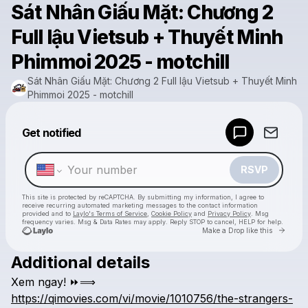
Sát Nhân Giấu Mặt: Chương 2
Full lậu Vietsub + Thuyết Minh
Phimmoi 2025 - motchill
Sát Nhân Giấu Mặt: Chương 2 Full lậu Vietsub + Thuyết Minh
Phimmoi 2025 - motchill
Powered by
Get notified
Make a drop like this
RSVP
This site is protected by reCAPTCHA. By submitting my information, I agree to
receive recurring automated marketing messages
to the contact information
provided and to
Laylo's Terms of Service
,
Cookie Policy
and
Privacy Policy
. Msg
frequency varies. Msg & Data Rates may apply. Reply STOP to cancel, HELP for help.
Go to 
Make a Drop like this
Check your texts
Additional details
Sát Nhân Giấu Mặt: Chương 2 Full lậu Vietsub + Thuyết Minh Phimmoi 2025 - motchill
Xem
ngay!
⏩⟹
https://qimovies.com/vi/movie/1010756/the-strangers-