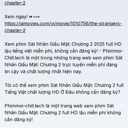
chapter-2
Xem
ngay!
⏩⟹
https://qimovies.com/vi/movie/1010756/the-strangers-
chapter-2
Xem
phim
Sát
Nhân
Giấu
Mặt:
Chương
2
2025
full
HD
lậu
tiếng
việt
miễn
phí,
không
cần
đăng
ký!
-
Phimmoi-
Chill.tech
là
một
trong
những
trang
web
xem
phim
Sát
Nhân
Giấu
Mặt:
Chương
2
trực
tuyến
miễn
phí
đáng
tin
cậy
và
chất
lượng
nhất
hiện
nay.
Tôi
có
thể
xem
phim
Sát
Nhân
Giấu
Mặt:
Chương
2
full
Tiếng
Việt
chất
lượng
HD
Ở
Đâu
không
cần
đăng
ký?
Phimmoi-chill.tech
là
một
trang
web
xem
phim
Sát
Nhân
Giấu
Mặt:
Chương
2
full
HD
lậu
miễn
phí
không
cần
đăng
ký!