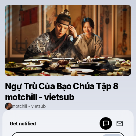
Ngự Trù Của Bạo Chúa Tập 8
motchill - vietsub
motchill - vietsub
Powered by
Get notified
Make a drop like this