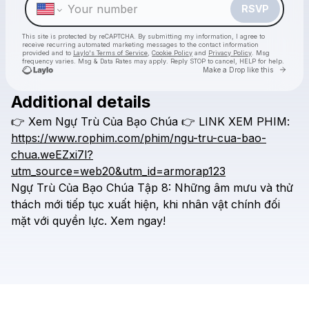
RSVP
This site is protected by reCAPTCHA. By submitting my information, I agree to
receive recurring automated marketing messages
to the contact information
provided and to
Laylo's Terms of Service
,
Cookie Policy
and
Privacy Policy
. Msg
frequency varies. Msg & Data Rates may apply. Reply STOP to cancel, HELP for help.
Go to 
Make a Drop like this
Additional details
Check your texts
👉
Xem
Ngự
Trù
Của
Bạo
Chúa
👉
LINK
XEM
PHIM:
motchill - vietsub
https://www.rophim.com/phim/ngu-tru-cua-bao-
chua.weEZxi7l?
utm_source=web20&utm_id=armorap123
Ngự
Trù
Của
Bạo
Chúa
Tập
8:
Những
âm
mưu
và
thử
thách
mới
tiếp
tục
xuất
hiện,
khi
nhân
vật
chính
đối
mặt
với
quyền
lực.
Xem
ngay!