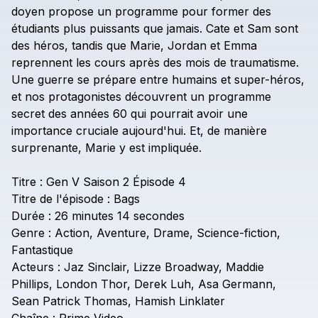
doyen
propose
un
programme
pour
former
des
étudiants
plus
puissants
que
jamais.
Cate
et
Sam
sont
des
héros,
tandis
que
Marie,
Jordan
et
Emma
reprennent
les
cours
après
des
mois
de
traumatisme.
Une
guerre
se
prépare
entre
humains
et
super-héros,
et
nos
protagonistes
découvrent
un
programme
secret
des
années
60
qui
pourrait
avoir
une
importance
cruciale
aujourd'hui.
Et,
de
manière
surprenante,
Marie
y
est
impliquée.
Titre
:
Gen
V
Saison
2
Épisode
4
Titre
de
l'épisode
:
Bags
Durée
:
26
minutes
14
secondes
Genre
:
Action,
Aventure,
Drame,
Science-fiction,
Fantastique
Acteurs
:
Jaz
Sinclair,
Lizze
Broadway,
Maddie
Phillips,
London
Thor,
Derek
Luh,
Asa
Germann,
Sean
Patrick
Thomas,
Hamish
Linklater