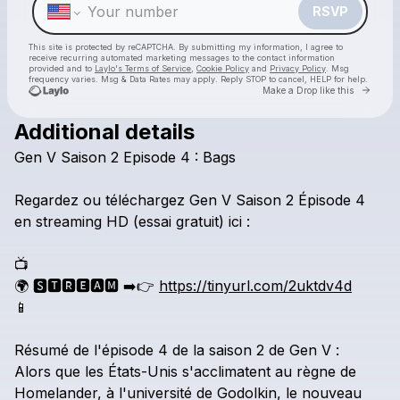
RSVP
This site is protected by reCAPTCHA. By submitting my information, I agree to
receive recurring automated marketing messages
to the contact information
provided and to
Laylo's Terms of Service
,
Cookie Policy
and
Privacy Policy
. Msg
frequency varies. Msg & Data Rates may apply. Reply STOP to cancel, HELP for help.
Go to 
Make a Drop like this
Additional details
Check your texts
Gen
V
Saison
2
Episode
4
:
Bags
Regarder Serie
Regardez
ou
téléchargez
Gen
V
Saison
2
Épisode
4
en
streaming
HD
(essai
gratuit)
ici
:
📺
🌍
🆂🆃🆁🅴🅰🅼
➡️👉
https://tinyurl.com/2uktdv4d
📱
Résumé
de
l'épisode
4
de
la
saison
2
de
Gen
V
:
Alors
que
les
États-Unis
s'acclimatent
au
règne
de
Homelander,
à
l'université
de
Godolkin,
le
nouveau