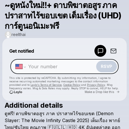
~ดูหนังใหม่‼️+ ดาบพิฆาตอสูร ภาค
ปราสาทไร้ขอบเขต เต็มเรื่อง (UHD)
การ์ตูนอนิเมะฟรี
reelthai
Powered by
Get notified
Make a drop like this
RSVP
This site is protected by reCAPTCHA. By submitting my information, I agree to
receive recurring automated marketing messages
to the contact information
provided and to
Laylo's Terms of Service
,
Cookie Policy
and
Privacy Policy
. Msg
frequency varies. Msg & Data Rates may apply. Reply STOP to cancel, HELP for help.
Go to 
Make a Drop like this
Additional details
Check your texts
ดูฟรี!
ดาบพิฆาตอสูร
ภาค
ปราสาทไร้ขอบเขต
(Demon
reelthai
Slayer:
The
Movie
Infinity
Castle
2025)
เต็มเรื่อง
พากย์
ไทย/ซับไทย
คุณภาพ
​🇫​​🇺​​🇱​​🇱​
​🇭​​🇩​
4K
อัปเดตล่าสุด
ออก