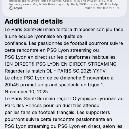
provided and to
Laylo's Terms of Service
,
Cookie Policy
and
Privacy Policy
. Msg
frequency varies. Msg & Data Rates may apply. Reply STOP to cancel, HELP for help.
Go to 
Make a Drop like this
Additional details
Check your texts
Le
Paris
Saint-Germain
tentera
d'imposer
son
jeu
face
^!@`[DIRECT]**PSG Lyon En Direct Streaming Gratuit Voir Tv
à
une
équipe
lyonnaise
en
quête
de
confiance.
Les
passionnés
de
football
pourront
suivre
cette
rencontre
en
PSG
Lyon
streaming
ou
PSG
Lyon
en
direct
sur
les
plateformes
habituelles.
[EN
DIRECT!]
PSG
LYON
EN
DIRECT
STREAMING
Regarder
le
match
OL
-
PARIS
SG
2025
YYTV
Le
choc
PSG
Lyon
de
ce
dimanche
9
novembre
à
20h45
promet
un
grand
spectacle
en
Ligue
1.
November
10,
2025
Le
Paris
Saint-Germain
reçoit
l'Olympique
Lyonnais
au
Parc
des
Princes
pour
un
duel
très
attendu
par
les
fans
de
football
français.
Les
supporters
pourront
suivre
cette
rencontre
passionnante
en
PSG
Lyon
streaming
ou
PSG
Lyon
en
direct,
selon
les