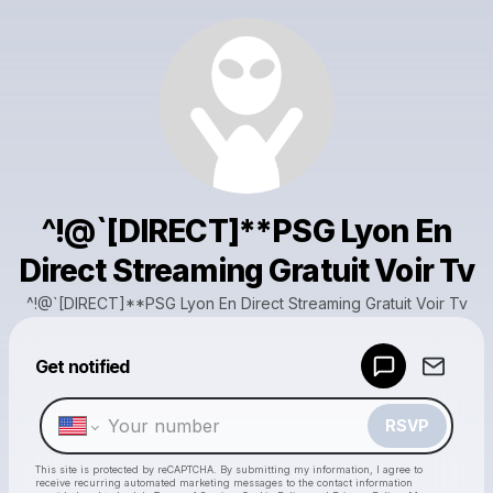
^!@`[DIRECT]**PSG Lyon En
Direct Streaming Gratuit Voir Tv
^!@`[DIRECT]**PSG Lyon En Direct Streaming Gratuit Voir Tv
Powered by
Get notified
Make a drop like this
RSVP
This site is protected by reCAPTCHA. By submitting my information, I agree to
receive recurring automated marketing messages
to the contact information