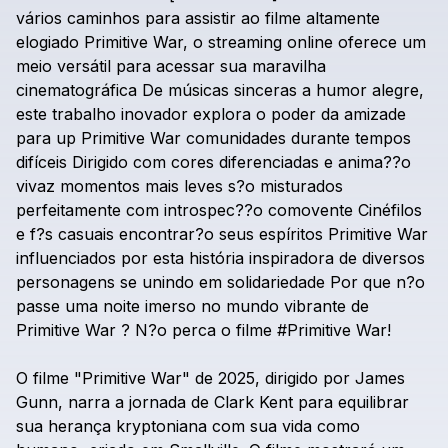
vários
caminhos
para
assistir
ao
filme
altamente
elogiado
Primitive
War,
o
streaming
online
oferece
um
meio
versátil
para
acessar
sua
maravilha
cinematográfica
De
músicas
sinceras
a
humor
alegre,
este
trabalho
inovador
explora
o
poder
da
amizade
para
up
Primitive
War
comunidades
durante
tempos
difíceis
Dirigido
com
cores
diferenciadas
e
anima??o
vivaz
momentos
mais
leves
s?o
misturados
perfeitamente
com
introspec??o
comovente
Cinéfilos
e
f?s
casuais
encontrar?o
seus
espíritos
Primitive
War
influenciados
por
esta
história
inspiradora
de
diversos
personagens
se
unindo
em
solidariedade
Por
que
n?o
passe
uma
noite
imerso
no
mundo
vibrante
de
Primitive
War
?
N?o
perca
o
filme
#Primitive
War!
O
filme
"Primitive
War"
de
2025,
dirigido
por
James
Gunn,
narra
a
jornada
de
Clark
Kent
para
equilibrar
sua
herança
kryptoniana
com
sua
vida
como