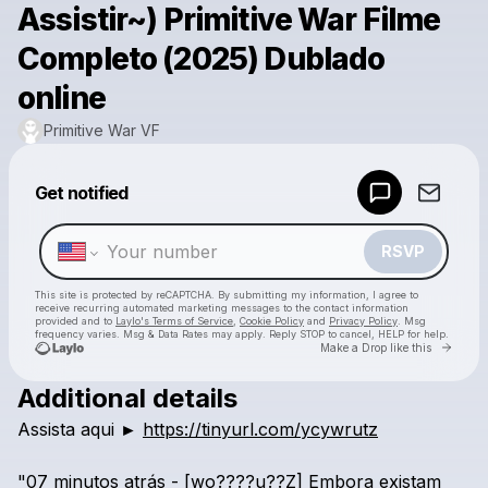
Assistir~) Primitive War Filme
Completo (2025) Dublado
online
Primitive War VF
Powered by
Get notified
Make a drop like this
RSVP
This site is protected by reCAPTCHA. By submitting my information, I agree to
receive recurring automated marketing messages
to the contact information
provided and to
Laylo's Terms of Service
,
Cookie Policy
and
Privacy Policy
. Msg
frequency varies. Msg & Data Rates may apply. Reply STOP to cancel, HELP for help.
Go to 
Make a Drop like this
Additional details
Check your texts
Assista
aqui
►
https://tinyurl.com/ycywrutz
Primitive War VF
"07
minutos
atrás
-
[wo????u??Z]
Embora
existam