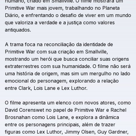
humano,
criado
em
Smallville.
O
filme
mostrará
um
Primitive
War
mais
jovem,
trabalhando
no
Planeta
Diário,
e
enfrentando
o
desafio
de
viver
em
um
mundo
que
valoriza
a
verdade
e
a
justiça
como
valores
antiquados.
A
trama
foca
na
reconciliação
da
identidade
de
Primitive
War
com
sua
criação
em
Smallville,
mostrando
um
herói
que
busca
conciliar
suas
origens
extraterrestres
com
sua
humanidade.
O
filme
não
será
uma
história
de
origem,
mas
sim
um
mergulho
no
lado
emocional
do
personagem,
explorando
a
relação
entre
Clark,
Lois
Lane
e
Lex
Luthor.
O
filme
apresenta
um
elenco
com
novos
atores,
como
David
Corenswet
no
papel
de
Primitive
War
e
Rachel
Brosnahan
como
Lois
Lane,
e
explora
a
dinâmica
entre
os
personagens
principais,
além
de
trazer
figuras
como
Lex
Luthor,
Jimmy
Olsen,
Guy
Gardner,