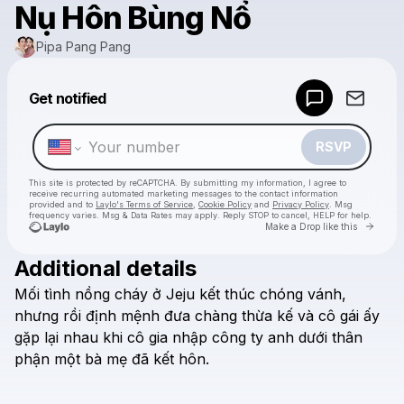
Nụ Hôn Bùng Nổ
Pipa Pang Pang
Powered by
Get notified
Make a drop like this
RSVP
This site is protected by reCAPTCHA. By submitting my information, I agree to
receive recurring automated marketing messages
to the contact information
provided and to
Laylo's Terms of Service
,
Cookie Policy
and
Privacy Policy
. Msg
frequency varies. Msg & Data Rates may apply. Reply STOP to cancel, HELP for help.
Go to 
Make a Drop like this
Additional details
Check your texts
Mối
tình
nồng
cháy
ở
Jeju
kết
thúc
chóng
vánh,
Pipa Pang Pang
nhưng
rồi
định
mệnh
đưa
chàng
thừa
kế
và
cô
gái
ấy
gặp
lại
nhau
khi
cô
gia
nhập
công
ty
anh
dưới
thân
phận
một
bà
mẹ
đã
kết
hôn.