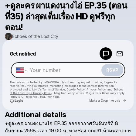
+ดูละคร ผาแดงนางไอ่ EP.35 (ตอน
ที่35) ล่าสุดเต็มเรื่อง HD ดูฟรีทุก
ตอน!
Echoes of the Lost City
Powered by
Get notified
Make a drop like this
RSVP
This site is protected by reCAPTCHA. By submitting my information, I agree to
receive recurring automated marketing messages
to the contact information
provided and to
Laylo's Terms of Service
,
Cookie Policy
,
Privacy Policy
, and
Echoes
of the Lost City's Privacy Policy
. Msg frequency varies. Msg & Data Rates may apply.
Reply STOP to cancel, HELP for help.
Go to 
Make a Drop like this
Additional details
Check your texts
+ดูละคร
ผาแดงนางไอ่
EP.35
ออกอากาศวันจันทร์ที่
8
Echoes of the Lost City
กันยายน
2568
เวลา
19.00
น.
ทางช่อง
one31
ห้ามพลาดบท