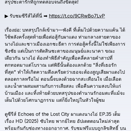
สรุปชะตารักที่ถูกทดสอบจนถึงขีดสุด!
▶
รับชมซีรีส์ได้ที่นี่
➡
https://t.co/9CRwBo7LvP
เรื่องย่อ:
บทสรุปใกล้เข้ามา—พังคี
ที่เต็มไปด้วยความแค้น
ได้
ใช้พลังครั้งสุดท้ายเพื่อต่อสู้กับผาแดง
ท่ามกลางสายตาของ
นางไอ่และชาวเมืองเอกชะธีตา
การต่อสู้ครั้งนี้ไม่ใช่เพียงการ
ชิงชัย
แต่เป็นการตัดสินชะตาของมนุษย์และนาคา
ขณะ
เดียวกัน
นางไอ่
ต้องทำพิธีสำคัญเพื่อคลี่คลายคำสาปที่
ตกทอดมาแต่โบราณ
แต่พิธีนั้นต้องแลกด้วย
"สิ่งที่เธอรัก
ที่สุด"
ทำให้เกิดความตึงเครียดว่าเธอจะต้องสูญเสียผาแดงไป
ตลอดกาลหรือไม่
ตอนนี้จบลงด้วยฉากสะเทือนใจ
เมื่อเลือด
และน้ำตาผสมผสานกับการเสียสละ
เพื่อคืนความสงบให้แก่
บ้านเมือง
และทิ้งท้ายด้วยบทสรุปของตำนานรักอมตะที่แม้จะ
เต็มไปด้วยโศกนาฏกรรม
แต่ก็ยิ่งใหญ่ในหัวใจผู้ชม
ดูซีรีส์
Echoes
of
the
Lost
City
ผาแดงนางไอ่
EP.35
เต็ม
เรื่อง
HD
(2025)
ซับไทย
พากย์ไทย
อัปเดตตอนใหม่ล่าสุด
พร้อมกันกับช่องทางออกอากาศ.
รับชมฟรีแบบถูกลิขสิทธิ์
บน