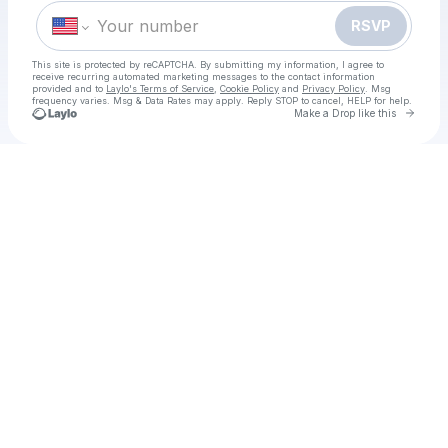
RSVP
This site is protected by reCAPTCHA. By submitting my information, I agree to
receive recurring automated marketing messages
to the contact information
provided and to
Laylo's Terms of Service
,
Cookie Policy
and
Privacy Policy
. Msg
frequency varies. Msg & Data Rates may apply. Reply STOP to cancel, HELP for help.
Go to 
Make a Drop like this
Check your texts
~+ดูหนังออนไลน์‼️ "นากรักมาก ม๊ากมาก" เต็มเรื่อง พากย์ไทย/ซับไทย ซูม ＨＤฟรี | หนังใหม่ชนโรง Netflix