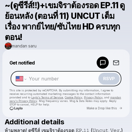
~(ดูซีรีส์‼️)+เขมจิราต้องรอด EP.11 ดู
ย้อนหลัง (ตอนที่ 11) UNCUT เต็ม
เรื่อง พากย์ไทย/ซับไทย HD ครบทุก
ตอน!
mandan saru
Powered by
Get notified
Make a drop like this
RSVP
This site is protected by reCAPTCHA. By submitting my information, I agree to
receive recurring automated marketing messages
to the contact information
provided and to
Laylo's Terms of Service
,
Cookie Policy
,
Privacy Policy
, and
mandan
saru's Privacy Policy
. Msg frequency varies. Msg & Data Rates may apply. Reply
STOP to cancel, HELP for help.
Go to 
Make a Drop like this
Additional details
Check your texts
ห้ามพลาด!
ดูซีรีส์
เขมจิราต้องรอด
𝙴𝙿.𝟷𝟷
(𝚄𝚗𝚌𝚞𝚝
𝚅𝚎𝚛.)