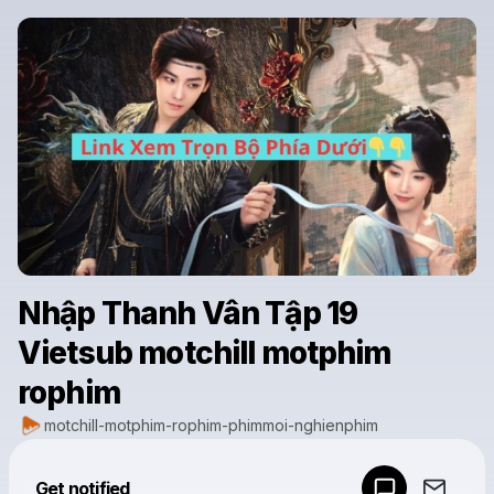
Nhập Thanh Vân Tập 19
Vietsub motchill motphim
rophim
motchill-motphim-rophim-phimmoi-nghienphim
Powered by
Get notified