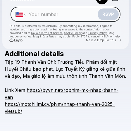
Make a drop like this
RSVP
This site is protected by reCAPTCHA. By submitting my information, I agree to
receive recurring automated marketing messages
to the contact information
provided and to
Laylo's Terms of Service
,
Cookie Policy
and
Privacy Policy
. Msg
frequency varies. Msg & Data Rates may apply. Reply STOP to cancel, HELP for help.
Go to 
Make a Drop like this
Additional details
Check your texts
Tập
19
Thanh
Vân
Chí:
Trương
Tiểu
Phàm
đối
mặt
motchill-motphim-rophim-phimmoi-nghienphim
Huyết
Châu
bạo
phát,
Lục
Tuyết
Kỳ
giằng
xé
giữa
tình
và
đạo,
Ma
giáo
lộ
âm
mưu
thôn
tính
Thanh
Vân
Môn.
Link
Xem
https://byvn.net/rophim-mx-nhap-thanh-
van
https://motchillml.cv/phim/nhap-thanh-van-2025-
vietsub/