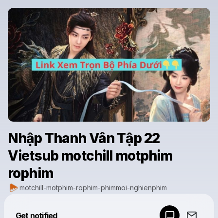
Nhập Thanh Vân Tập 22
Vietsub motchill motphim
rophim
motchill-motphim-rophim-phimmoi-nghienphim
Powered by
Get notified