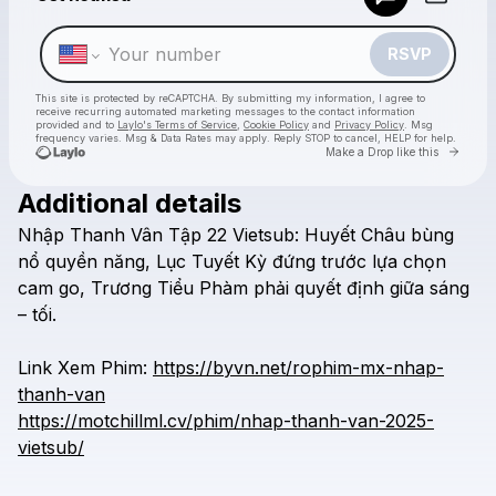
Make a drop like this
RSVP
This site is protected by reCAPTCHA. By submitting my information, I agree to
receive recurring automated marketing messages
to the contact information
provided and to
Laylo's Terms of Service
,
Cookie Policy
and
Privacy Policy
. Msg
frequency varies. Msg & Data Rates may apply. Reply STOP to cancel, HELP for help.
Go to 
Make a Drop like this
Additional details
Check your texts
Nhập
Thanh
Vân
Tập
22
Vietsub:
Huyết
Châu
bùng
motchill-motphim-rophim-phimmoi-nghienphim
nổ
quyền
năng,
Lục
Tuyết
Kỳ
đứng
trước
lựa
chọn
cam
go,
Trương
Tiểu
Phàm
phải
quyết
định
giữa
sáng
–
tối.
Link
Xem
Phim:
https://byvn.net/rophim-mx-nhap-
thanh-van
https://motchillml.cv/phim/nhap-thanh-van-2025-
vietsub/