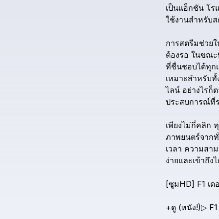
เป็นแอ็กชัน
โรแ
ใช้งานสำหรับส
การสตรีมช่วยใ
ต้องรอ
ในขณะที
ที่ชื่นชอบได้ทุกเ
เหมาะสำหรับทั้
ไลน์
อย่างไรก็
ประสบการณ์ที่ร
เพียงไม่กี่คลิก
ท
ภาพยนตร์จากทั
เวลา
ความสามา
ง่ายและเข้าถึงได
[ซูมHD]
F1
เด
+ดู
(หนัง!)▷
F1