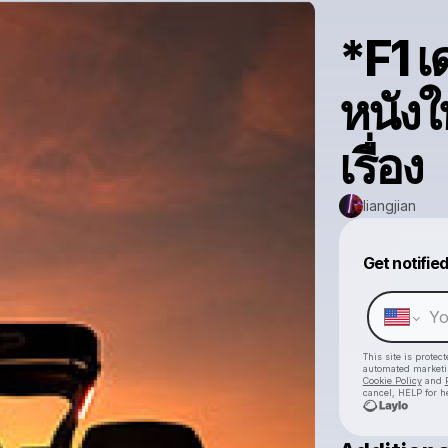
*F1 เด
หนังใ
เรื่อง
liangjian
Get notifie
This site is prote
automated market
Cookie Policy
and
cancel, HELP for h