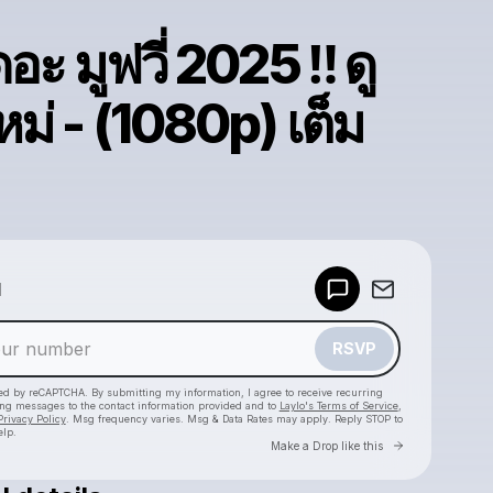
อะ มูฟวี่ 2025 ‼️ ดู
หม่ - (1080p) เต็ม
Powered by
d
Make a drop like this
RSVP
cted by reCAPTCHA. By submitting my information, I agree to receive recurring
ing messages
to the contact information provided and to
Laylo's Terms of Service
,
Privacy Policy
. Msg frequency varies. Msg & Data Rates may apply. Reply STOP to
elp.
Go to Laylo 
Make a Drop like this