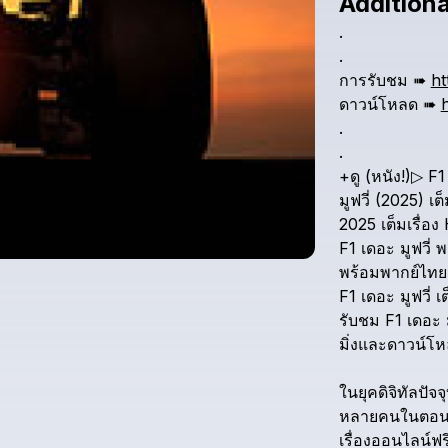
Additiona
.
.
การรับชม
➠
ht
ดาวน์โหลด
➠
.
.
+ดู
(หนัง!)▷
F1
มูฟวี่
(2025)
เต็
2025
เต็มเรื่อง
F1
เดอะ
มูฟวี่
พ
พร้อมพากย์ไทย
F1
เดอะ
มูฟวี่
เต
รับชม
F1
เดอะ
มิ่งและดาวน์โ
ในยุคดิจิทัลปัจจุ
หลายคนในตอนน
เรื่องออนไลน์ฟร