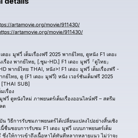
l details
Check your texts
liangjian
tps://artamovie.org/movie/911430/
https://artamovie.org/movie/911430/
เดอะ
มูฟวี่
เต็มเรื่องฟรี
2025
พากย์ไทย,
ดูหนัง
F1
เดอะ
มเรื่อง
พากย์ไทย,
[.ซูม-HD.]
F1
เดอะ
มูฟวี่『ดูไทย』
HD
พากย์ไทย
THAI,
หนัง>!
F1
เดอะ
มูฟวี่
เต็มเรื่องฟรี
-
ากย์ไทย,
ดู
(F1
เดอะ
มูฟวี่)
หนัง
เวอร์ชันเต็มฟรี
2025
[THAI
SUB]
็มเรื่อง
มูฟวี่
ดูหนังใหม่
ภาพยนตร์เต็มเรื่องออนไลน์ฟรี
–
สตรีม
หลด
บัน
วิธีการรับชมภาพยนตร์ได้เปลี่ยนแปลงไปอย่างสิ้นเชิง
ี้ชื่นชอบการรับชม
F1
เดอะ
มูฟวี่
แบบภาพยนตร์เต็ม
ี
ซึ่งให้การเข้าถึงเนื้อหาได้ทันทีหลากหลายแนว
ไม่ว่าจะ