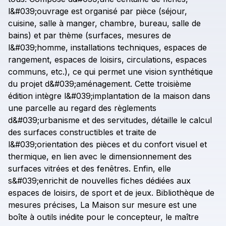
l&#039;ouvrage
est
organisé
par
pièce
(séjour,
cuisine,
salle
à
manger,
chambre,
bureau,
salle
de
bains)
et
par
thème
(surfaces,
mesures
de
l&#039;homme,
installations
techniques,
espaces
de
rangement,
espaces
de
loisirs,
circulations,
espaces
communs,
etc.),
ce
qui
permet
une
vision
synthétique
du
projet
d&#039;aménagement.
Cette
troisième
édition
intègre
l&#039;implantation
de
la
maison
dans
une
parcelle
au
regard
des
règlements
d&#039;urbanisme
et
des
servitudes,
détaille
le
calcul
des
surfaces
constructibles
et
traite
de
l&#039;orientation
des
pièces
et
du
confort
visuel
et
thermique,
en
lien
avec
le
dimensionnement
des
surfaces
vitrées
et
des
fenêtres.
Enfin,
elle
s&#039;enrichit
de
nouvelles
fiches
dédiées
aux
espaces
de
loisirs,
de
sport
et
de
jeux.
Bibliothèque
de
mesures
précises,
La
Maison
sur
mesure
est
une
boîte
à
outils
inédite
pour
le
concepteur,
le
maître