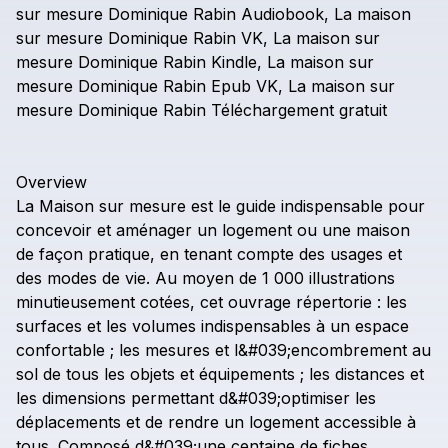
sur
mesure
Dominique
Rabin
Audiobook,
La
maison
sur
mesure
Dominique
Rabin
VK,
La
maison
sur
mesure
Dominique
Rabin
Kindle,
La
maison
sur
mesure
Dominique
Rabin
Epub
VK,
La
maison
sur
mesure
Dominique
Rabin
Téléchargement
gratuit
Overview
La
Maison
sur
mesure
est
le
guide
indispensable
pour
concevoir
et
aménager
un
logement
ou
une
maison
de
façon
pratique,
en
tenant
compte
des
usages
et
des
modes
de
vie.
Au
moyen
de
1
000
illustrations
minutieusement
cotées,
cet
ouvrage
répertorie
:
les
surfaces
et
les
volumes
indispensables
à
un
espace
confortable
;
les
mesures
et
l&#039;encombrement
au
sol
de
tous
les
objets
et
équipements
;
les
distances
et
les
dimensions
permettant
d&#039;optimiser
les
déplacements
et
de
rendre
un
logement
accessible
à
tous.
Composé
d&#039;une
centaine
de
fiches,