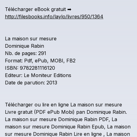
Télécharger
eBook
gratuit
➡
http://filesbooks.info/laylo/livres/950/1364
La
maison
sur
mesure
Dominique
Rabin
Nb.
de
pages:
291
Format:
Pdf,
ePub,
MOBI,
FB2
ISBN:
9782281116120
Editeur:
Le
Moniteur
Editions
Date
de
parution:
2013
Télécharger
ou
lire
en
ligne
La
maison
sur
mesure
Livre
gratuit
(PDF
ePub
Mobi)
pan
Dominique
Rabin.
La
maison
sur
mesure
Dominique
Rabin
PDF,
La
maison
sur
mesure
Dominique
Rabin
Epub,
La
maison
sur
mesure
Dominique
Rabin
Lire
en
ligne
,
La
maison