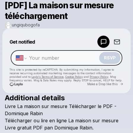
[PDF] La maison sur mesure
téléchargement
ungiqubogofa
Powered by
Get notified
Make a drop like this
RSVP
This site is protected by reCAPTCHA. By submitting my information, I agree to
receive recurring automated marketing messages
to the contact information
provided and to
Laylo's Terms of Service
,
Cookie Policy
and
Privacy Policy
. Msg
frequency varies. Msg & Data Rates may apply. Reply STOP to cancel, HELP for help.
Go to 
Make a Drop like this
Additional details
Check your texts
Livre
La
maison
sur
mesure
Télécharger
le
PDF
-
ungiqubogofa
Dominique
Rabin
Télécharger
ou
lire
en
ligne
La
maison
sur
mesure
Livre
gratuit
PDF
pan
Dominique
Rabin.