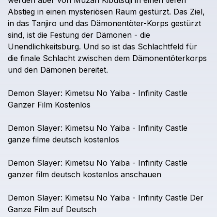
werden
aber
von
Muzan
Kibutsuji
in
einen
tiefen
Abstieg
in
einen
mysteriösen
Raum
gestürzt.
Das
Ziel,
in
das
Tanjiro
und
das
Dämonentöter-Korps
gestürzt
sind,
ist
die
Festung
der
Dämonen
-
die
Unendlichkeitsburg.
Und
so
ist
das
Schlachtfeld
für
die
finale
Schlacht
zwischen
dem
Dämonentöterkorps
und
den
Dämonen
bereitet.
Demon
Slayer:
Kimetsu
No
Yaiba
-
Infinity
Castle
Ganzer
Film
Kostenlos
Demon
Slayer:
Kimetsu
No
Yaiba
-
Infinity
Castle
ganze
filme
deutsch
kostenlos
Demon
Slayer:
Kimetsu
No
Yaiba
-
Infinity
Castle
ganzer
film
deutsch
kostenlos
anschauen
Demon
Slayer:
Kimetsu
No
Yaiba
-
Infinity
Castle
Der
Ganze
Film
auf
Deutsch