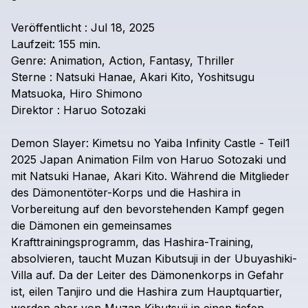
Veröffentlicht
:
Jul
18,
2025
Laufzeit:
155
min.
Genre:
Animation,
Action,
Fantasy,
Thriller
Sterne
:
Natsuki
Hanae,
Akari
Kito,
Yoshitsugu
Matsuoka,
Hiro
Shimono
Direktor
:
Haruo
Sotozaki
Demon
Slayer:
Kimetsu
no
Yaiba
Infinity
Castle
-
Teil1
2025
Japan
Animation
Film
von
Haruo
Sotozaki
und
mit
Natsuki
Hanae,
Akari
Kito.
Während
die
Mitglieder
des
Dämonentöter-Korps
und
die
Hashira
in
Vorbereitung
auf
den
bevorstehenden
Kampf
gegen
die
Dämonen
ein
gemeinsames
Krafttrainingsprogramm,
das
Hashira-Training,
absolvieren,
taucht
Muzan
Kibutsuji
in
der
Ubuyashiki-
Villa
auf.
Da
der
Leiter
des
Dämonenkorps
in
Gefahr
ist,
eilen
Tanjiro
und
die
Hashira
zum
Hauptquartier,