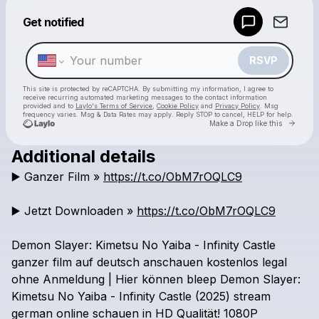
Powered by
Get notified
Make a drop like this
RSVP
This site is protected by reCAPTCHA. By submitting my information, I agree to
receive recurring automated marketing messages
to the contact information
provided and to
Laylo's Terms of Service
,
Cookie Policy
and
Privacy Policy
. Msg
frequency varies. Msg & Data Rates may apply. Reply STOP to cancel, HELP for help.
Go to 
Make a Drop like this
Additional details
Check your texts
▶️
Ganzer
Film
»
https://t.co/ObM7rOQLC9
Kimetsu no Yaiba- The Movie: Infinity Castle
▶️
Jetzt
Downloaden
»
https://t.co/ObM7rOQLC9
Demon
Slayer:
Kimetsu
No
Yaiba
-
Infinity
Castle
ganzer
film
auf
deutsch
anschauen
kostenlos
legal
ohne
Anmeldung
|
Hier
können
bleep
Demon
Slayer:
Kimetsu
No
Yaiba
-
Infinity
Castle
(2025)
stream
german
online
schauen
in
HD
Qualität!
1080P