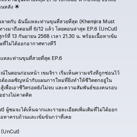
อนหลัง
🌟
ลาดกับ
ฉันนี่แหละท่านขุนที่สวยที่สุด
(Khemjira
Must
ินทางมาถึงตอนที่
6/12
แล้ว
โดยตอนล่าสุด
EP.6
(UnCut)
ุกร์ที่
13
กันยายน
2568
เวลา
21.30
น.
พร้อมเนื้อหาเข้ม
ที่ไม่ได้ออกอากาศทางทีวี
ี่แหละท่านขุนที่สวยที่สุด
EP.6
รณ์ในตอนก่อนหน้า
เขมจิรา
เริ่มเห็นความจริงที่ถูกซ่อนไว้
ต้องเผชิญหน้ากับแผนการใหม่ที่ยิ่งทำให้ชีวิตตกอยู่ใน
สู้เพื่อเอาชีวิตรอดยังไม่จบ
และความสัมพันธ์ของคนรอบ
ไปอย่างไม่คาดคิด
t)
ผู้ชมจะได้เห็นฉากและรายละเอียดเพิ่มเติมที่ไม่ได้ออก
ื้อหาครบถ้วนและเข้มข้นกว่าที่เคย
(UnCut)