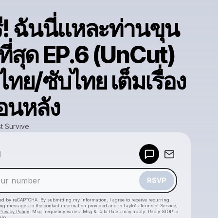
ี! ฉันนี่แหละท่านขุน
ยที่สุด EP.6 (UnCut)
ไทย/ซับไทย เต็มเรื่อง
อนหลัง
t Survive
Powered by
d
Make a drop like this
RSVP
cted by reCAPTCHA. By submitting my information, I agree to receive recurring
ing messages
to the contact information provided and to
Laylo's Terms of Service
,
Privacy Policy
. Msg frequency varies. Msg & Data Rates may apply. Reply STOP to
elp.