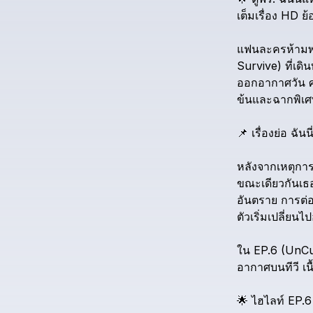
เต็มเรื่อง
HD
ย้
แฟนละครห้ามพ
Survive)
ที่เด
ออกอากาศวัน
ศ
ข้นและฉากพิเศษ
📌
เรื่องย่อ
ฉันน
หลังจากเหตุกา
ขณะเดียวกันเธอ
อันตราย
การต่อ
ตัวเริ่มเปลี่ยน
ใน
EP.6
(UnCu
อากาศบนทีวี
เน
🌟
ไฮไลท์
EP.6