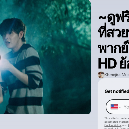
~ดูฟร
ที่สว
พากย์
HD ย้
Khemjira Mus
Get notifie
This site is prote
automated market
Cookie Policy
and
cancel, HELP for h