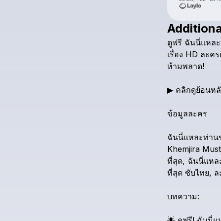
Additiona
ดูฟรี
ฉันนี่แหละ
เรื่อง
HD
ละครด
ห้ามพลาด!
▶
คลิกดูย้อนหล
ข้อมูลละคร
ฉันนี่แหละท่านขุ
Khemjira
Must
ที่สุด,
ฉันนี่แหละ
ที่สุด
ซับไทย,
ล
บทความ:
🌟
ดูฟรี!
ฉันนี่แ