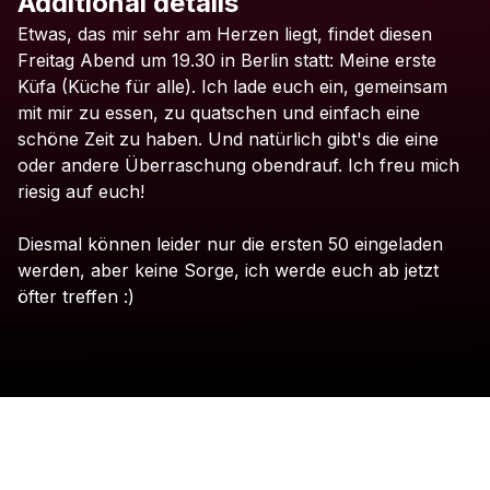
Additional details
Check your texts
Etwas,
das
mir
sehr
am
Herzen
liegt,
findet
diesen
Ivo Martin
Freitag
Abend
um
19.30
in
Berlin
statt:
Meine
erste
Küfa
(Küche
für
alle).
Ich
lade
euch
ein,
gemeinsam
mit
mir
zu
essen,
zu
quatschen
und
einfach
eine
schöne
Zeit
zu
haben.
Und
natürlich
gibt's
die
eine
oder
andere
Überraschung
obendrauf.
Ich
freu
mich
riesig
auf
euch!
Diesmal
können
leider
nur
die
ersten
50
eingeladen
werden,
aber
keine
Sorge,
ich
werde
euch
ab
jetzt
öfter
treffen
:)