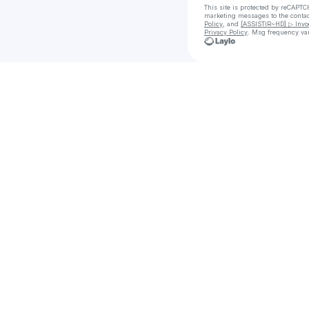
This site is protected by reCAPTC
marketing messages
to the conta
Policy
, and
[ASSISTIR~HD] ▷ Invo
Privacy Policy
. Msg frequency var
Check your te