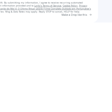
HA. By submitting my information, I agree to receive recurring automated
ct information provided and to
Laylo's Terms of Service
,
Cookie Policy
,
Privacy
cação do Mal 4: O Último Ritual (2025) Filme Completo Dublado em Portuguêse's
ies. Msg & Data Rates may apply. Reply STOP to cancel, HELP for help.
Go to Laylo 
Make a Drop like this
xts
[ASSISTIR~HD] ▷ Invocação do Mal 4: O Último Ritual (2025) Filme Completo Dublado em Portuguêse