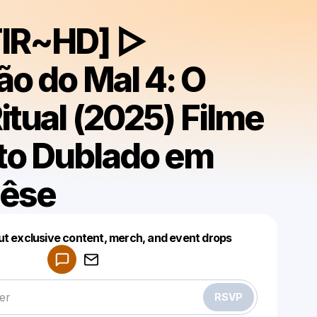
TIR~HD] ▷
ão do Mal 4: O
itual (2025) Filme
o Dublado em
uêse
Powered by
ut exclusive content, merch, and event drops
Make a drop like this
RSVP