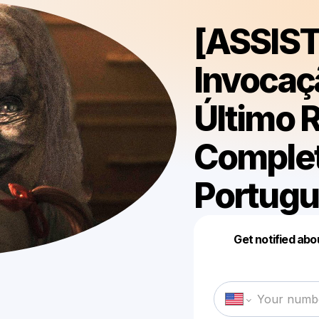
[ASSIS
Invocaç
Último R
Complet
Portug
Get notified abo