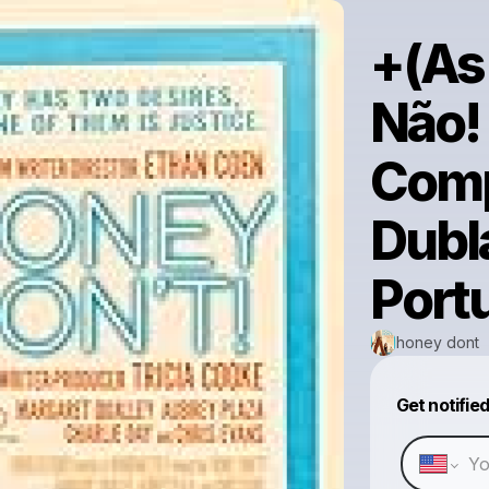
+(As
Não!
Comp
Dubl
Port
honey dont
Get notifie