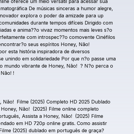
line
oferece
um
meio
versátil
para
acessar
sua
ematográfica
De
músicas
sinceras
a
humor
alegre,
inovador
explora
o
poder
da
amizade
para
up
comunidades
durante
tempos
difíceis
Dirigido
com
ciadas
e
anima??o
vivaz
momentos
mais
leves
s?o
rfeitamente
com
introspec??o
comovente
Cinéfilos
encontrar?o
seus
espíritos
Honey,
Não!
por
esta
história
inspiradora
de
diversos
se
unindo
em
solidariedade
Por
que
n?o
passe
uma
o
mundo
vibrante
de
Honey,
Não!
?
N?o
perca
o
Não!
!
,
Não!
Filme
(2025)
Completo
HD
2025
Dublado
Honey,
Não!
(2025)
Filme
online
completo
ortuguês,
Assista
a
Honey,
Não!
(2025)
Filme
endado
em
HD
720p
online
gratis.
Como
assistir
Filme
(2025)
dublado
em
português
de
graça?