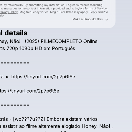
cted by reCAPTCHA. By submitting my information, I agree to receive recurring
ing messages
to the contact information provided and to
Laylo's Terms of Service
,
Privacy Policy
. Msg frequency varies. Msg & Data Rates may apply. Reply STOP to
elp.
Go to Laylo 
Make a Drop like this
l details
Check your texts
ney,
Não!
(2025)
FILMECOMPLETO
Online
honey dont
tis
720p
1080p
HD
em
Português
==========
ra
►
https://tinyurl.com/2p7p6t6e
tps://tinyurl.com/2p7p6t6e
==========
trás
-
[wo????u??Z]
Embora
existam
vários
a
assistir
ao
filme
altamente
elogiado
Honey,
Não!
,