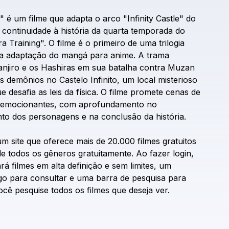
"
é
um
filme
que
adapta
o
arco
"Infinity
Castle"
do
continuidade
à
história
da
quarta
temporada
do
ra
Training".
O
filme
é
o
primeiro
de
uma
trilogia
a
adaptação
do
mangá
para
anime.
A
trama
anjiro
e
os
Hashiras
em
sua
batalha
contra
Muzan
s
demônios
no
Castelo
Infinito,
um
local
misterioso
ue
desafia
as
leis
da
física.
O
filme
promete
cenas
de
emocionantes,
com
aprofundamento
no
nto
dos
personagens
e
na
conclusão
da
história.
um
site
que
oferece
mais
de
20.000
filmes
gratuitos
de
todos
os
gêneros
gratuitamente.
Ao
fazer
login,
ará
filmes
em
alta
definição
e
sem
limites,
um
go
para
consultar
e
uma
barra
de
pesquisa
para
ocê
pesquise
todos
os
filmes
que
deseja
ver.