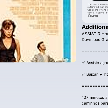
This site is prote
automated market
Cookie Policy
and
cancel, HELP for h
Additiona
ASSISTIR
Ho
Download
Grá
=========
✅
Assista
ago
✅
Baixar
►
ht
=========
"07
minutos
a
caminhos
par