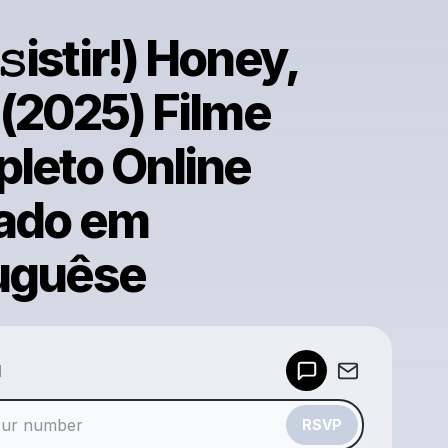
istir!) Honey,
 (2025) Filme
leto Online
ado em
uguêse
Powered by
d
Make a drop like this
RSVP