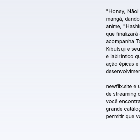
"Honey,
Não!
mangá,
dando
anime,
"Hashi
que
finalizará
acompanha
T
Kibutsuji
e
seu
e
labiríntico
q
ação
épicas
e
desenvolvime
newflix.site
é
de
streaming
você
encontr
grande
catálo
permitir
que
v