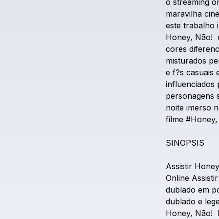
o
streaming
on
maravilha
cin
este
trabalho
Honey,
Não!
cores
diferen
misturados
pe
e
f?s
casuais
influenciados
personagens
noite
imerso
n
filme
#Honey,
SINOPSIS
Assistir
Honey
Online
Assistir
dublado
em
p
dublado
e
leg
Honey,
Não!