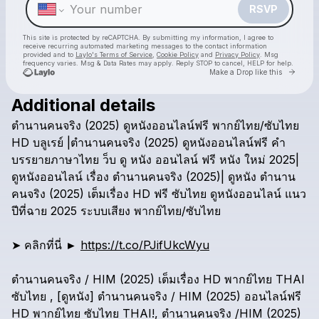
RSVP
This site is protected by reCAPTCHA. By submitting my information, I agree to
receive recurring automated marketing messages
to the contact information
provided and to
Laylo's Terms of Service
,
Cookie Policy
and
Privacy Policy
. Msg
frequency varies. Msg & Data Rates may apply. Reply STOP to cancel, HELP for help.
Go to 
Make a Drop like this
Additional details
Check your texts
ตำนานคนจริง
(2025)
ดูหนังออนไลน์ฟรี
พากย์ไทย/ซับไทย
HIM THAI Movie
HD
บลูเรย์
|ตำนานคนจริง
(2025)
ดูหนังออนไลน์ฟรี
คำ
บรรยายภาษาไทย
ว็บ
ดู
หนัง
ออนไลน์
ฟรี
หนัง
ใหม่
2025|
ดูหนังออนไลน์
เรื่อง
ตำนานคนจริง
(2025)|
ดูหนัง
ตำนาน
คนจริง
(2025)
เต็มเรื่อง
HD
ฟรี
ซับไทย
ดูหนังออนไลน์
แนว
ปีที่ฉาย
2025
ระบบเสียง
พากย์ไทย/ซับไทย
➤
คลิกที่นี่
►
https://t.co/PJifUkcWyu
ตำนานคนจริง
/
HIM
(2025)
เต็มเรื่อง
HD
พากย์ไทย
THAI
ซับไทย
,
[ดูหนัง]
ตำนานคนจริง
/
HIM
(2025)
ออนไลน์ฟรี
HD
พากย์ไทย
ซับไทย
THAI!,
ตำนานคนจริง
/HIM
(2025)