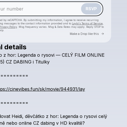
RSVP
cted by reCAPTCHA. By submitting my information, I agree to receive recurring
ing messages
to the contact information provided and to
Laylo's Terms of Service
,
Privacy Policy
. Msg frequency varies. Msg & Data Rates may apply. Reply STOP to
elp.
Go to Laylo 
Make a Drop like this
l details
Check your texts
o
z
hor:
Legenda
o
rysovi
—
CELÝ
FILM
ONLINE
Heidi, děvčátko z hor: Legenda o rysovi
5)
CZ
DABING
i
Titulky
==========
tps://cinevibes.fun/sk/movie/944931/lay
==========
dovat
Heidi,
děvčátko
z
hor:
Legenda
o
rysovi
celý
ině
nebo
online
CZ
dabing
v
HD
kvalitě?