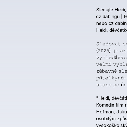
Sledujte
Heidi,
cz
dabingu
|
H
nebo
cz
dabi
Heidi,
děvčátk
𝚂𝚕𝚎𝚍𝚘𝚟𝚊𝚝
𝚌
(𝟸𝟶𝟸𝟻)
𝚓𝚎
𝚊𝚔
𝚟𝚢𝚑𝚕𝚎𝚍á𝚟𝚊𝚌
𝚟𝚎𝚕𝚖𝚒
𝚟𝚢𝚑𝚕
𝚣á𝚋𝚊𝚟𝚗é
𝚜𝚕
𝚙ří𝚝𝚎𝚕𝚔𝚢𝚗ě𝚖
𝚜𝚝𝚊𝚗𝚎
𝚙𝚘
ú𝚗
"Heidi,
děvčát
Komedie
film
r
Hofman,
Juli
osobitým
způ
vysokoškolsk