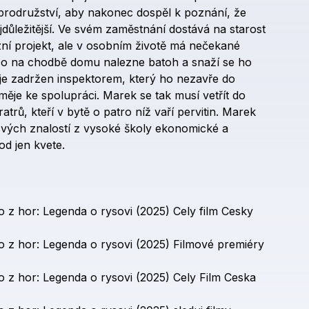
brodružství,
aby
nakonec
dospěl
k
poznání,
že
jdůležitější.
Ve
svém
zaměstnání
dostává
na
starost
ní
projekt,
ale
v
osobním
životě
má
nečekané
co
na
chodbě
domu
nalezne
batoh
a
snaží
se
ho
je
zadržen
inspektorem,
který
ho
nezavře
do
iměje
ke
spolupráci.
Marek
se
tak
musí
vetřít
do
ratrů,
kteří
v
bytě
o
patro
níž
vaří
pervitin.
Marek
svých
znalostí
z
vysoké
školy
ekonomické
a
od
jen
kvete.
o
z
hor:
Legenda
o
rysovi
(2025)
Cely
film
Cesky
o
z
hor:
Legenda
o
rysovi
(2025)
Filmové
premiéry
o
z
hor:
Legenda
o
rysovi
(2025)
Cely
Film
Ceska