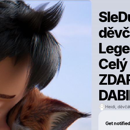
SleDu
děvčá
Legen
Celý F
ZDA
DAB
Heidi, děvčá
Get notifie