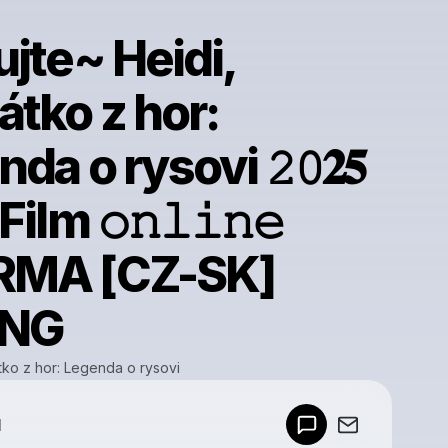
jte~ Heidi,
tko z hor:
da o rysovi 𝟸𝟶𝟐𝟓
ilm 𝚘𝚗𝚕𝚒𝚗𝚎
RMA [CZ-SK]
ING
tko z hor: Legenda o rysovi
Powered by
d
Make a drop like this