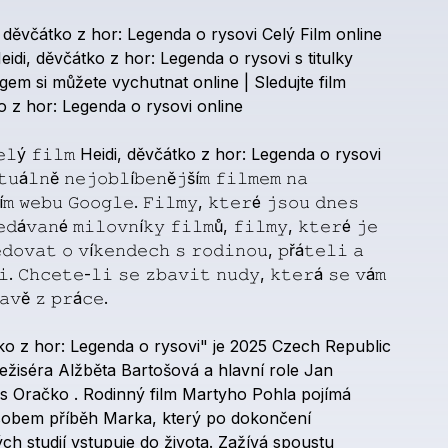
děvčátko
z
hor:
Legenda
o
rysovi
Celý
Film
online
eidi,
děvčátko
z
hor:
Legenda
o
rysovi
s
titulky
ngem
si
můžete
vychutnat
online
|
Sledujte
film
o
z
hor:
Legenda
o
rysovi
online
𝚎𝚕ý
𝚏𝚒𝚕𝚖
Heidi,
děvčátko
z
hor:
Legenda
o
rysovi
𝚝𝚞á𝚕𝚗ě
𝚗𝚎𝚓𝚘𝚋𝚕í𝚋𝚎𝚗ě𝚓ší𝚖
𝚏𝚒𝚕𝚖𝚎𝚖
𝚗𝚊
í𝚖
𝚠𝚎𝚋𝚞
𝙶𝚘𝚘𝚐𝚕𝚎.
𝙵𝚒𝚕𝚖𝚢,
𝚔𝚝𝚎𝚛é
𝚓𝚜𝚘𝚞
𝚍𝚗𝚎𝚜
𝚎𝚍á𝚟𝚊𝚗é
𝚖𝚒𝚕𝚘𝚟𝚗í𝚔𝚢
𝚏𝚒𝚕𝚖ů,
𝚏𝚒𝚕𝚖𝚢,
𝚔𝚝𝚎𝚛é
𝚓𝚎
𝚍𝚘𝚟𝚊𝚝
𝚘
𝚟í𝚔𝚎𝚗𝚍𝚎𝚌𝚑
𝚜
𝚛𝚘𝚍𝚒𝚗𝚘𝚞,
𝚙řá𝚝𝚎𝚕𝚒
𝚊
𝚒.
𝙲𝚑𝚌𝚎𝚝𝚎-𝚕𝚒
𝚜𝚎
𝚣𝚋𝚊𝚟𝚒𝚝
𝚗𝚞𝚍𝚢,
𝚔𝚝𝚎𝚛á
𝚜𝚎
𝚟á𝚖
𝚊𝚟ě
𝚣
𝚙𝚛á𝚌𝚎.
ko
z
hor:
Legenda
o
rysovi"
je
2025
Czech
Republic
ežiséra
Alžběta
Bartošová
a
hlavní
role
Jan
us
Oračko
.
Rodinný
film
Martyho
Pohla
pojímá
sobem
příběh
Marka,
který
po
dokončení
ých
studií
vstupuje
do
života.
Zažívá
spoustu