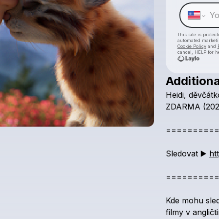
This site is prote
automated market
Cookie Policy
and
cancel, HELP for h
Additiona
Heidi,
děvčátk
ZDARMA
(202
=========
Sledovat
▶️
ht
=========
Kde
mohu
sle
filmy
v
angličt