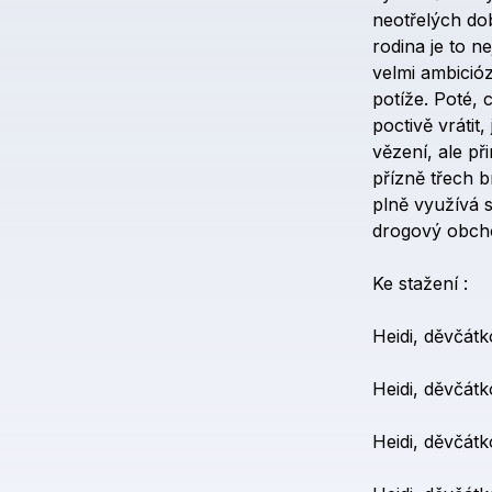
neotřelých
do
rodina
je
to
ne
velmi
ambicióz
potíže.
Poté,
poctivě
vrátit,
vězení,
ale
př
přízně
třech
b
plně
využívá
drogový
obch
Ke
stažení
:
Heidi,
děvčátk
Heidi,
děvčátk
Heidi,
děvčátk