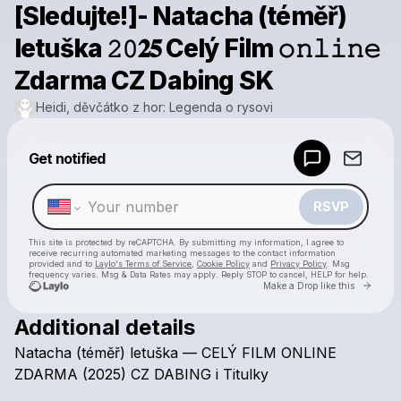
[Sledujte!]- Natacha (téměř)
letuška 𝟸𝟶𝟐𝟓 Celý Film 𝚘𝚗𝚕𝚒𝚗𝚎
Zdarma CZ Dabing SK
Heidi, děvčátko z hor: Legenda o rysovi
Powered by
Get notified
Make a drop like this
RSVP
This site is protected by reCAPTCHA. By submitting my information, I agree to
receive recurring automated marketing messages
to the contact information
provided and to
Laylo's Terms of Service
,
Cookie Policy
and
Privacy Policy
. Msg
frequency varies. Msg & Data Rates may apply. Reply STOP to cancel, HELP for help.
Go to 
Make a Drop like this
Additional details
Check your texts
Natacha
(téměř)
letuška
—
CELÝ
FILM
ONLINE
Heidi, děvčátko z hor: Legenda o rysovi
ZDARMA
(2025)
CZ
DABING
i
Titulky