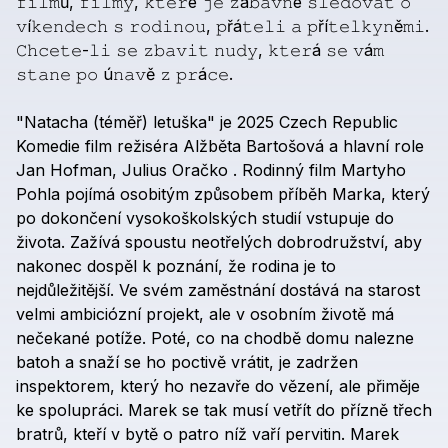
𝚏𝚒𝚕𝚖ů,
𝚏𝚒𝚕𝚖𝚢,
𝚔𝚝𝚎𝚛é
𝚓𝚎
𝚣á𝚋𝚊𝚟𝚗é
𝚜𝚕𝚎𝚍𝚘𝚟𝚊𝚝
𝚘
𝚟í𝚔𝚎𝚗𝚍𝚎𝚌𝚑
𝚜
𝚛𝚘𝚍𝚒𝚗𝚘𝚞,
𝚙řá𝚝𝚎𝚕𝚒
𝚊
𝚙ří𝚝𝚎𝚕𝚔𝚢𝚗ě𝚖𝚒.
𝙲𝚑𝚌𝚎𝚝𝚎-𝚕𝚒
𝚜𝚎
𝚣𝚋𝚊𝚟𝚒𝚝
𝚗𝚞𝚍𝚢,
𝚔𝚝𝚎𝚛á
𝚜𝚎
𝚟á𝚖
𝚜𝚝𝚊𝚗𝚎
𝚙𝚘
ú𝚗𝚊𝚟ě
𝚣
𝚙𝚛á𝚌𝚎.
"Natacha
(téměř)
letuška"
je
2025
Czech
Republic
Komedie
film
režiséra
Alžběta
Bartošová
a
hlavní
role
Jan
Hofman,
Julius
Oračko
.
Rodinný
film
Martyho
Pohla
pojímá
osobitým
způsobem
příběh
Marka,
který
po
dokončení
vysokoškolských
studií
vstupuje
do
života.
Zažívá
spoustu
neotřelých
dobrodružství,
aby
nakonec
dospěl
k
poznání,
že
rodina
je
to
nejdůležitější.
Ve
svém
zaměstnání
dostává
na
starost
velmi
ambiciózní
projekt,
ale
v
osobním
životě
má
nečekané
potíže.
Poté,
co
na
chodbě
domu
nalezne
batoh
a
snaží
se
ho
poctivě
vrátit,
je
zadržen
inspektorem,
který
ho
nezavře
do
vězení,
ale
přiměje
ke
spolupráci.
Marek
se
tak
musí
vetřít
do
přízně
třech
bratrů,
kteří
v
bytě
o
patro
níž
vaří
pervitin.
Marek