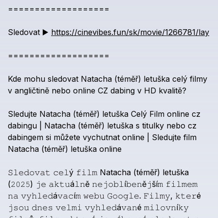
===================
Sledovat
▶️
https://cinevibes.fun/sk/movie/1266781/lay
===================
Kde
mohu
sledovat
Natacha
(téměř)
letuška
celý
filmy
v
angličtině
nebo
online
CZ
dabing
v
HD
kvalitě?
Sledujte
Natacha
(téměř)
letuška
Celý
Film
online
cz
dabingu
|
Natacha
(téměř)
letuška
s
titulky
nebo
cz
dabingem
si
můžete
vychutnat
online
|
Sledujte
film
Natacha
(téměř)
letuška
online
𝚂𝚕𝚎𝚍𝚘𝚟𝚊𝚝
𝚌𝚎𝚕ý
𝚏𝚒𝚕𝚖
Natacha
(téměř)
letuška
(𝟸𝟶𝟸𝟻)
𝚓𝚎
𝚊𝚔𝚝𝚞á𝚕𝚗ě
𝚗𝚎𝚓𝚘𝚋𝚕í𝚋𝚎𝚗ě𝚓ší𝚖
𝚏𝚒𝚕𝚖𝚎𝚖
𝚗𝚊
𝚟𝚢𝚑𝚕𝚎𝚍á𝚟𝚊𝚌í𝚖
𝚠𝚎𝚋𝚞
𝙶𝚘𝚘𝚐𝚕𝚎.
𝙵𝚒𝚕𝚖𝚢,
𝚔𝚝𝚎𝚛é
𝚓𝚜𝚘𝚞
𝚍𝚗𝚎𝚜
𝚟𝚎𝚕𝚖𝚒
𝚟𝚢𝚑𝚕𝚎𝚍á𝚟𝚊𝚗é
𝚖𝚒𝚕𝚘𝚟𝚗í𝚔𝚢