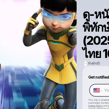
ดู-หนั
พิทักษ
(2025
ไทย 
thaihd5
Get notifie
This site is prote
automated market
Cookie Policy
and
cancel, HELP for h