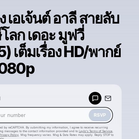
ง เอเจ้นต์ อาลี สายลับ
์โลก เดอะ มูฟวี่
) เต็มเรื่อง HD/พากย์
1080p
Powered by
d
Make a drop like this
RSVP
cted by reCAPTCHA. By submitting my information, I agree to receive recurring
ing messages
to the contact information provided and to
Laylo's Terms of Service
,
Privacy Policy
. Msg frequency varies. Msg & Data Rates may apply. Reply STOP to
elp.