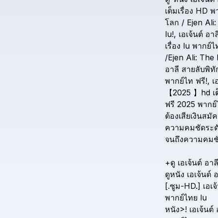
เต็มเรื่อง
HD
พ
โลก
/
Ejen
Ali:
lu!,
เอเจ้นต์
อาล
เรื่อง
lu
พากย์ไ
/Ejen
Ali:
The
อาลี
สายลับพิทั
พากย์ไท
ฟรี!,
เ
【2025
】hd
เ
ฟรี
2025
พากย์
ต้องเสียเงินสมั
ความคมชัดระด
จนถึงความคมช
+ดู
เอเจ้นต์
อาล
ดูหนัง
เอเจ้นต์
อ
[.ซูม-HD.]
เอเจ้
พากย์ไทย
lu
หนัง>!
เอเจ้นต์