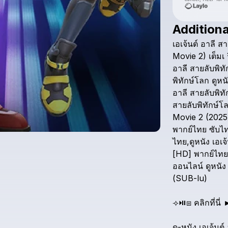
Additiona
เอเจ้นต์
อาลี
สา
Movie
2)
เต็มเ
อาลี
สายลับพิทั
พิทักษ์โลก
ดูหน
อาลี
สายลับพิทั
สายลับพิทักษ์โ
Movie
2
(2025
พากย์ไทย
ซับไ
ไทย,ดูหนัง
เอเจ้
[HD]
พากย์ไทย,
ออนไลน์
ดูหนัง
(SUB-lu)
⟢⏯️⧆
คลิกที่นี่
ดู-หนัง
เอเจ้นต์