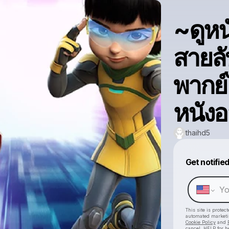
~ดูหนั
สายลับ
พากย์
หนังอ
thaihd5
Get notifie
This site is prote
automated market
Cookie Policy
and
cancel, HELP for h