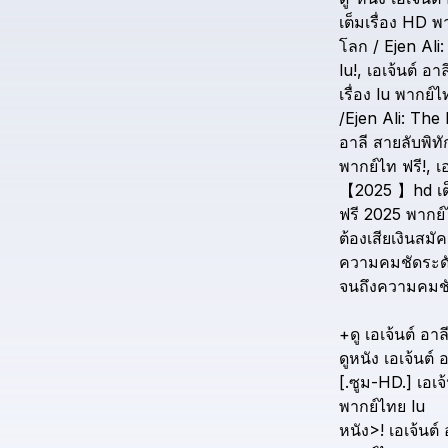
เต็มเรื่อง
HD
พ
โลก
/
Ejen
Ali:
lu!,
เอเจ้นต์
อาล
เรื่อง
lu
พากย์ไ
/Ejen
Ali:
The
อาลี
สายลับพิทั
พากย์ไท
ฟรี!,
เ
【2025
】hd
เ
ฟรี
2025
พากย์
ต้องเสียเงินสมั
ความคมชัดระด
จนถึงความคมช
+ดู
เอเจ้นต์
อาล
ดูหนัง
เอเจ้นต์
อ
[.ซูม-HD.]
เอเจ้
พากย์ไทย
lu
หนัง>!
เอเจ้นต์