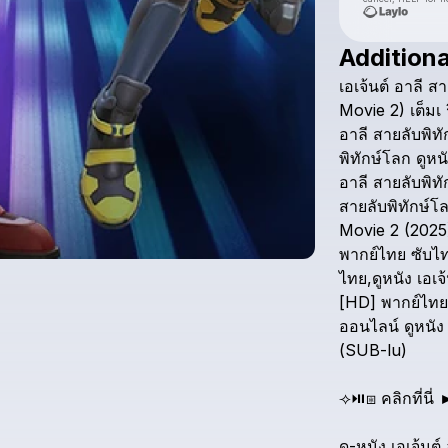
Additiona
เอเจ้นต์
อาลี
สา
Movie
2)
เต็มเ
อาลี
สายลับพิทั
พิทักษ์โลก
ดูหน
อาลี
สายลับพิทั
สายลับพิทักษ์โ
Movie
2
(2025
พากย์ไทย
ซับไ
ไทย,ดูหนัง
เอเจ้
[HD]
พากย์ไทย,
ออนไลน์
ดูหนัง
(SUB-lu)
⟢⏯️⧆
คลิกที่นี่
ดู-หนัง
เอเจ้นต์