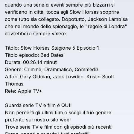
quando
una
serie
di
eventi
sempre
più
bizzarri
si
verificano
in
città,
tocca
agli
Slow
Horses
scoprire
come
tutto
sia
collegato.
Dopotutto,
Jackson
Lamb
sa
che
nel
mondo
dello
spionaggio,
le
"regole
di
Londra"
dovrebbero
sempre
valere.
Titolo:
Slow
Horses
Stagione
5
Episodio
1
Titolo
episodio:
Bad
Dates
Durata:
00:26:14
minuti
Genere:
Crimine,
Drammatico,
Commedia
Attori:
Gary
Oldman,
Jack
Lowden,
Kristin
Scott
Thomas
Rete:
Apple
TV+
Guarda
serie
TV
e
film
è
QUI!
Non
perderti
gli
ultimi
film
o
scegli
il
tuo
genere
preferito
sul
nostro
sito
web!
Trova
serie
TV
e
film
con
gli
episodi
più
recenti!