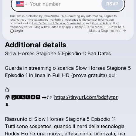
RSVP
This site is protected by reCAPTCHA. By submitting my information, I agree to
receive recurring automated marketing messages
to the contact information
provided and to
Laylo's Terms of Service
,
Cookie Policy
and
Privacy Policy
. Msg
frequency varies. Msg & Data Rates may apply. Reply STOP to cancel, HELP for help.
Go to 
Make a Drop like this
Additional details
Check your texts
Slow
Horses
Stagione
5
Episodio
1:
Bad
Dates
Guarda Serie
Guarda
in
streaming
o
scarica
Slow
Horses
Stagione
5
Episodio
1
in
linea
in
Full
HD
(prova
gratuita)
qui:
📺
🌍
🆂🆃🆁🅴🅰🅼
➡️👉
https://tinyurl.com/bddfytpr
📱
Riassunto
di
Slow
Horses
Stagione
5
Episodio
1:
Tutti
sono
sospettosi
quando
il
nerd
della
tecnologia
Roddy
Ho
ha
una
nuova,
affascinante
fidanzata,
ma