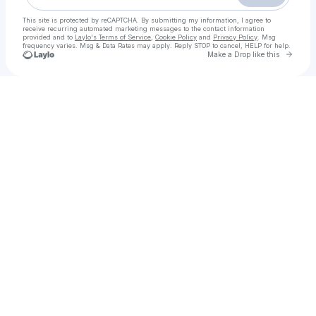
This site is protected by reCAPTCHA. By submitting my information, I agree to
receive recurring automated marketing messages
to the contact information
provided and to
Laylo's Terms of Service
,
Cookie Policy
and
Privacy Policy
. Msg
frequency varies. Msg & Data Rates may apply. Reply STOP to cancel, HELP for help.
Go to 
Make a Drop like this
Check your texts
~ดูหนัง‼️ เขาชุมทอง คะนองชุมโจร ซับไทย/พากย์ไทย Full HD ดูฟรี! | ละคร หนังปี 2025