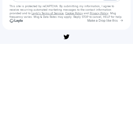
This site is protected by reCAPTCHA. By submitting my information, I agree to
receive recurring automated marketing messages
to the contact information
provided and to
Laylo's Terms of Service
,
Cookie Policy
and
Privacy Policy
. Msg
frequency varies. Msg & Data Rates may apply. Reply STOP to cancel, HELP for help.
Go to 
Make a Drop like this
Check your texts
개비의 매직하우스 극장판 무료 다운로드 및 다시보기 고화질 스트리밍