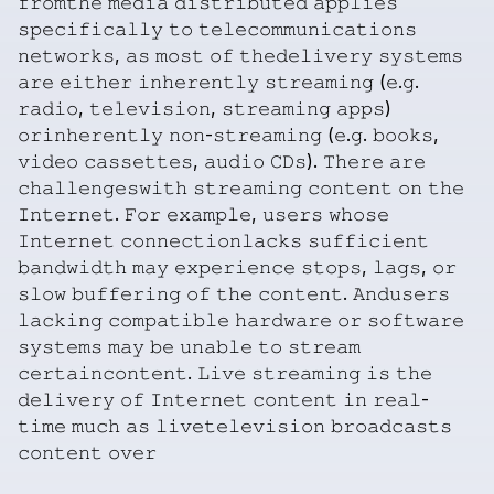
𝚏𝚛𝚘𝚖𝚝𝚑𝚎
𝚖𝚎𝚍𝚒𝚊
𝚍𝚒𝚜𝚝𝚛𝚒𝚋𝚞𝚝𝚎𝚍
𝚊𝚙𝚙𝚕𝚒𝚎𝚜
𝚜𝚙𝚎𝚌𝚒𝚏𝚒𝚌𝚊𝚕𝚕𝚢
𝚝𝚘
𝚝𝚎𝚕𝚎𝚌𝚘𝚖𝚖𝚞𝚗𝚒𝚌𝚊𝚝𝚒𝚘𝚗𝚜
𝚗𝚎𝚝𝚠𝚘𝚛𝚔𝚜,
𝚊𝚜
𝚖𝚘𝚜𝚝
𝚘𝚏
𝚝𝚑𝚎𝚍𝚎𝚕𝚒𝚟𝚎𝚛𝚢
𝚜𝚢𝚜𝚝𝚎𝚖𝚜
𝚊𝚛𝚎
𝚎𝚒𝚝𝚑𝚎𝚛
𝚒𝚗𝚑𝚎𝚛𝚎𝚗𝚝𝚕𝚢
𝚜𝚝𝚛𝚎𝚊𝚖𝚒𝚗𝚐
(𝚎.𝚐.
𝚛𝚊𝚍𝚒𝚘,
𝚝𝚎𝚕𝚎𝚟𝚒𝚜𝚒𝚘𝚗,
𝚜𝚝𝚛𝚎𝚊𝚖𝚒𝚗𝚐
𝚊𝚙𝚙𝚜)
𝚘𝚛𝚒𝚗𝚑𝚎𝚛𝚎𝚗𝚝𝚕𝚢
𝚗𝚘𝚗-𝚜𝚝𝚛𝚎𝚊𝚖𝚒𝚗𝚐
(𝚎.𝚐.
𝚋𝚘𝚘𝚔𝚜,
𝚟𝚒𝚍𝚎𝚘
𝚌𝚊𝚜𝚜𝚎𝚝𝚝𝚎𝚜,
𝚊𝚞𝚍𝚒𝚘
𝙲𝙳𝚜).
𝚃𝚑𝚎𝚛𝚎
𝚊𝚛𝚎
𝚌𝚑𝚊𝚕𝚕𝚎𝚗𝚐𝚎𝚜𝚠𝚒𝚝𝚑
𝚜𝚝𝚛𝚎𝚊𝚖𝚒𝚗𝚐
𝚌𝚘𝚗𝚝𝚎𝚗𝚝
𝚘𝚗
𝚝𝚑𝚎
𝙸𝚗𝚝𝚎𝚛𝚗𝚎𝚝.
𝙵𝚘𝚛
𝚎𝚡𝚊𝚖𝚙𝚕𝚎,
𝚞𝚜𝚎𝚛𝚜
𝚠𝚑𝚘𝚜𝚎
𝙸𝚗𝚝𝚎𝚛𝚗𝚎𝚝
𝚌𝚘𝚗𝚗𝚎𝚌𝚝𝚒𝚘𝚗𝚕𝚊𝚌𝚔𝚜
𝚜𝚞𝚏𝚏𝚒𝚌𝚒𝚎𝚗𝚝
𝚋𝚊𝚗𝚍𝚠𝚒𝚍𝚝𝚑
𝚖𝚊𝚢
𝚎𝚡𝚙𝚎𝚛𝚒𝚎𝚗𝚌𝚎
𝚜𝚝𝚘𝚙𝚜,
𝚕𝚊𝚐𝚜,
𝚘𝚛
𝚜𝚕𝚘𝚠
𝚋𝚞𝚏𝚏𝚎𝚛𝚒𝚗𝚐
𝚘𝚏
𝚝𝚑𝚎
𝚌𝚘𝚗𝚝𝚎𝚗𝚝.
𝙰𝚗𝚍𝚞𝚜𝚎𝚛𝚜
𝚕𝚊𝚌𝚔𝚒𝚗𝚐
𝚌𝚘𝚖𝚙𝚊𝚝𝚒𝚋𝚕𝚎
𝚑𝚊𝚛𝚍𝚠𝚊𝚛𝚎
𝚘𝚛
𝚜𝚘𝚏𝚝𝚠𝚊𝚛𝚎
𝚜𝚢𝚜𝚝𝚎𝚖𝚜
𝚖𝚊𝚢
𝚋𝚎
𝚞𝚗𝚊𝚋𝚕𝚎
𝚝𝚘
𝚜𝚝𝚛𝚎𝚊𝚖
𝚌𝚎𝚛𝚝𝚊𝚒𝚗𝚌𝚘𝚗𝚝𝚎𝚗𝚝.
𝙻𝚒𝚟𝚎
𝚜𝚝𝚛𝚎𝚊𝚖𝚒𝚗𝚐
𝚒𝚜
𝚝𝚑𝚎
𝚍𝚎𝚕𝚒𝚟𝚎𝚛𝚢
𝚘𝚏
𝙸𝚗𝚝𝚎𝚛𝚗𝚎𝚝
𝚌𝚘𝚗𝚝𝚎𝚗𝚝
𝚒𝚗
𝚛𝚎𝚊𝚕-
𝚝𝚒𝚖𝚎
𝚖𝚞𝚌𝚑
𝚊𝚜
𝚕𝚒𝚟𝚎𝚝𝚎𝚕𝚎𝚟𝚒𝚜𝚒𝚘𝚗
𝚋𝚛𝚘𝚊𝚍𝚌𝚊𝚜𝚝𝚜
𝚌𝚘𝚗𝚝𝚎𝚗𝚝
𝚘𝚟𝚎𝚛