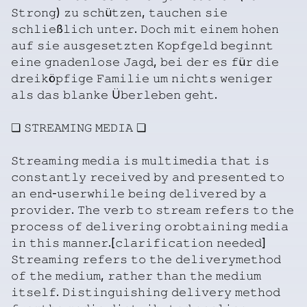
𝚂𝚝𝚛𝚘𝚗𝚐)
𝚣𝚞
𝚜𝚌𝚑ü𝚝𝚣𝚎𝚗,
𝚝𝚊𝚞𝚌𝚑𝚎𝚗
𝚜𝚒𝚎
𝚜𝚌𝚑𝚕𝚒𝚎ß𝚕𝚒𝚌𝚑
𝚞𝚗𝚝𝚎𝚛.
𝙳𝚘𝚌𝚑
𝚖𝚒𝚝
𝚎𝚒𝚗𝚎𝚖
𝚑𝚘𝚑𝚎𝚗
𝚊𝚞𝚏
𝚜𝚒𝚎
𝚊𝚞𝚜𝚐𝚎𝚜𝚎𝚝𝚣𝚝𝚎𝚗
𝙺𝚘𝚙𝚏𝚐𝚎𝚕𝚍
𝚋𝚎𝚐𝚒𝚗𝚗𝚝
𝚎𝚒𝚗𝚎
𝚐𝚗𝚊𝚍𝚎𝚗𝚕𝚘𝚜𝚎
𝙹𝚊𝚐𝚍,
𝚋𝚎𝚒
𝚍𝚎𝚛
𝚎𝚜
𝚏ü𝚛
𝚍𝚒𝚎
𝚍𝚛𝚎𝚒𝚔ö𝚙𝚏𝚒𝚐𝚎
𝙵𝚊𝚖𝚒𝚕𝚒𝚎
𝚞𝚖
𝚗𝚒𝚌𝚑𝚝𝚜
𝚠𝚎𝚗𝚒𝚐𝚎𝚛
𝚊𝚕𝚜
𝚍𝚊𝚜
𝚋𝚕𝚊𝚗𝚔𝚎
Ü𝚋𝚎𝚛𝚕𝚎𝚋𝚎𝚗
𝚐𝚎𝚑𝚝.
❏
𝚂𝚃𝚁𝙴𝙰𝙼𝙸𝙽𝙶
𝙼𝙴𝙳𝙸𝙰
❏
𝚂𝚝𝚛𝚎𝚊𝚖𝚒𝚗𝚐
𝚖𝚎𝚍𝚒𝚊
𝚒𝚜
𝚖𝚞𝚕𝚝𝚒𝚖𝚎𝚍𝚒𝚊
𝚝𝚑𝚊𝚝
𝚒𝚜
𝚌𝚘𝚗𝚜𝚝𝚊𝚗𝚝𝚕𝚢
𝚛𝚎𝚌𝚎𝚒𝚟𝚎𝚍
𝚋𝚢
𝚊𝚗𝚍
𝚙𝚛𝚎𝚜𝚎𝚗𝚝𝚎𝚍
𝚝𝚘
𝚊𝚗
𝚎𝚗𝚍-𝚞𝚜𝚎𝚛𝚠𝚑𝚒𝚕𝚎
𝚋𝚎𝚒𝚗𝚐
𝚍𝚎𝚕𝚒𝚟𝚎𝚛𝚎𝚍
𝚋𝚢
𝚊
𝚙𝚛𝚘𝚟𝚒𝚍𝚎𝚛.
𝚃𝚑𝚎
𝚟𝚎𝚛𝚋
𝚝𝚘
𝚜𝚝𝚛𝚎𝚊𝚖
𝚛𝚎𝚏𝚎𝚛𝚜
𝚝𝚘
𝚝𝚑𝚎
𝚙𝚛𝚘𝚌𝚎𝚜𝚜
𝚘𝚏
𝚍𝚎𝚕𝚒𝚟𝚎𝚛𝚒𝚗𝚐
𝚘𝚛𝚘𝚋𝚝𝚊𝚒𝚗𝚒𝚗𝚐
𝚖𝚎𝚍𝚒𝚊
𝚒𝚗
𝚝𝚑𝚒𝚜
𝚖𝚊𝚗𝚗𝚎𝚛.[𝚌𝚕𝚊𝚛𝚒𝚏𝚒𝚌𝚊𝚝𝚒𝚘𝚗
𝚗𝚎𝚎𝚍𝚎𝚍]
𝚂𝚝𝚛𝚎𝚊𝚖𝚒𝚗𝚐
𝚛𝚎𝚏𝚎𝚛𝚜
𝚝𝚘
𝚝𝚑𝚎
𝚍𝚎𝚕𝚒𝚟𝚎𝚛𝚢𝚖𝚎𝚝𝚑𝚘𝚍
𝚘𝚏
𝚝𝚑𝚎
𝚖𝚎𝚍𝚒𝚞𝚖,
𝚛𝚊𝚝𝚑𝚎𝚛
𝚝𝚑𝚊𝚗
𝚝𝚑𝚎
𝚖𝚎𝚍𝚒𝚞𝚖
𝚒𝚝𝚜𝚎𝚕𝚏.
𝙳𝚒𝚜𝚝𝚒𝚗𝚐𝚞𝚒𝚜𝚑𝚒𝚗𝚐
𝚍𝚎𝚕𝚒𝚟𝚎𝚛𝚢
𝚖𝚎𝚝𝚑𝚘𝚍