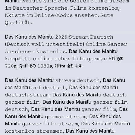
Manitu
𝙺𝚔𝚒𝚜𝚝𝚎
𝚜𝚒𝚗𝚍
𝚍𝚒𝚎
𝚋𝚎𝚜𝚝𝚎𝚗
𝙵𝚒𝚕𝚖𝚎
𝚜𝚝𝚛𝚎𝚊𝚖
𝚒𝚗
𝙳𝚎𝚞𝚝𝚜𝚌𝚑𝚎𝚛
𝚂𝚙𝚛𝚊𝚌𝚑𝚎.
𝙵𝚒𝚕𝚖𝚎
𝚔𝚘𝚜𝚝𝚎𝚗𝚕𝚘𝚜,
𝙺𝚔𝚒𝚜𝚝𝚎
𝚒𝚖
𝙾𝚗𝚕𝚒𝚗𝚎-𝙼𝚘𝚍𝚞𝚜
𝚊𝚗𝚜𝚎𝚑𝚎𝚗.
𝙶𝚞𝚝𝚎
𝚀𝚞𝚊𝚕𝚒𝚝ä𝚝.
Das
Kanu
des
Manitu
𝟸𝟶𝟸𝟻
𝚂𝚝𝚛𝚎𝚊𝚖
𝙳𝚎𝚞𝚝𝚜𝚌𝚑
(𝙳𝚎𝚞𝚝𝚜𝚌𝚑
𝚟𝚘𝚕𝚕
𝚞𝚗𝚝𝚎𝚛𝚝𝚒𝚝𝚎𝚕𝚝)
𝙾𝚗𝚕𝚒𝚗𝚎
𝙶𝚊𝚗𝚣𝚎𝚛
𝙰𝚗𝚜𝚌𝚑𝚊𝚞𝚎𝚗
𝚔𝚘𝚜𝚝𝚎𝚗𝚕𝚘𝚜.
Das
Kanu
des
Manitu
𝚔𝚘𝚖𝚙𝚕𝚎𝚝𝚝
𝚘𝚗𝚕𝚒𝚗𝚎
𝚜𝚎𝚑𝚎𝚗
𝚏𝚒𝚕𝚖
𝚐𝚎𝚛𝚖𝚊𝚗
𝙷𝙳
𝕳𝕯
𝟽𝟸𝟶𝖕,
𝕱𝖚𝖑𝖑
𝕳𝕯
𝟷𝟶𝟾𝟶𝖕,
𝖀𝖑𝖙𝖗𝖆
𝕳𝕯
𝟺𝕶.
Das
Kanu
des
Manitu
𝚜𝚝𝚛𝚎𝚊𝚖
𝚍𝚎𝚞𝚝𝚜𝚌𝚑,
Das
Kanu
des
Manitu
𝚊𝚞𝚏
𝚍𝚎𝚞𝚝𝚜𝚌𝚑,
Das
Kanu
des
Manitu
𝚍𝚎𝚞𝚝𝚜𝚌𝚑
𝚜𝚝𝚛𝚎𝚊𝚖,
Das
Kanu
des
Manitu
𝚍𝚎𝚞𝚝𝚜𝚌𝚑
𝚐𝚊𝚗𝚣𝚎𝚛
𝚏𝚒𝚕𝚖,
Das
Kanu
des
Manitu
𝚐𝚊𝚗𝚣𝚎𝚛
𝚏𝚒𝚕𝚖
𝚍𝚎𝚞𝚝𝚜𝚌𝚑,
Das
Kanu
des
Manitu
𝚐𝚊𝚗𝚣𝚎𝚛
𝚏𝚒𝚕𝚖,
Das
Kanu
des
Manitu
𝚐𝚎𝚛𝚖𝚊𝚗
𝚜𝚝𝚛𝚎𝚊𝚖,
Das
Kanu
des
Manitu
𝚐𝚊𝚗𝚣𝚎𝚛
𝚏𝚒𝚕𝚖
𝚜𝚝𝚛𝚎𝚊𝚖,
Das
Kanu
des
Manitu
𝚔𝚘𝚜𝚝𝚎𝚗𝚕𝚘𝚜
𝚜𝚝𝚛𝚎𝚊𝚖𝚎𝚗,
Das
Kanu
des
Manitu