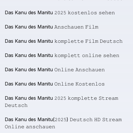
Das
Kanu
des
Manitu
𝟸𝟶𝟸𝟻
𝚔𝚘𝚜𝚝𝚎𝚗𝚕𝚘𝚜
𝚜𝚎𝚑𝚎𝚗
Das
Kanu
des
Manitu
𝙰𝚗𝚜𝚌𝚑𝚊𝚞𝚎𝚗
𝙵𝚒𝚕𝚖
Das
Kanu
des
Manitu
𝚔𝚘𝚖𝚙𝚕𝚎𝚝𝚝𝚎
𝙵𝚒𝚕𝚖
𝙳𝚎𝚞𝚝𝚜𝚌𝚑
Das
Kanu
des
Manitu
𝚔𝚘𝚖𝚙𝚕𝚎𝚝𝚝
𝚘𝚗𝚕𝚒𝚗𝚎
𝚜𝚎𝚑𝚎𝚗
Das
Kanu
des
Manitu
𝙾𝚗𝚕𝚒𝚗𝚎
𝙰𝚗𝚜𝚌𝚑𝚊𝚞𝚎𝚗
Das
Kanu
des
Manitu
𝙾𝚗𝚕𝚒𝚗𝚎
𝙺𝚘𝚜𝚝𝚎𝚗𝚕𝚘𝚜
Das
Kanu
des
Manitu
𝟸𝟶𝟸𝟻
𝚔𝚘𝚖𝚙𝚕𝚎𝚝𝚝𝚎
𝚂𝚝𝚛𝚎𝚊𝚖
𝙳𝚎𝚞𝚝𝚜𝚌𝚑
Das
Kanu
des
Manitu(𝟸𝟶𝟸𝟻)
𝙳𝚎𝚞𝚝𝚜𝚌𝚑
𝙷𝙳
𝚂𝚝𝚛𝚎𝚊𝚖
𝙾𝚗𝚕𝚒𝚗𝚎
𝚊𝚗𝚜𝚌𝚑𝚊𝚞𝚎𝚗