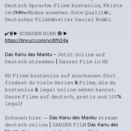
𝙳𝚎𝚞𝚝𝚜𝚌𝚑
𝚂𝚙𝚛𝚊𝚌𝚑𝚎.
𝙵𝚒𝚕𝚖𝚎
𝚔𝚘𝚜𝚝𝚎𝚗𝚕𝚘𝚜,
𝙺𝚔𝚒𝚜𝚝𝚎
𝚒𝚖
𝓞nlin𝓮-𝙼𝚘𝚍𝚞𝚜
𝚊𝚗𝚜𝚎𝚑𝚎𝚗.
𝙶𝚞𝚝𝚎
𝚀𝚞𝚊𝚕𝚒𝚝ä𝚝,
𝙳𝚎𝚞𝚝𝚜𝚌𝚑𝚎𝚛
𝙵𝚒𝚕𝚖𝚔ü𝚗𝚜𝚝𝚕𝚎𝚛
𝙳𝚊𝚗𝚒𝚎𝚕
𝙱𝚛ü𝚑𝚕.
✔️🍿▶️
𝚂𝙲𝙷𝙰𝚄𝙴𝙽
𝙷𝙸𝙴𝚁
🔴
▶️
https://tinyurl.com/yc8fh24e
Das
Kanu
des
Manitu
–
𝙹𝚎𝚝𝚣𝚝
𝚘𝚗𝚕𝚒𝚗𝚎
𝚊𝚞𝚏
𝙳𝚎𝚞𝚝𝚜𝚌𝚑
𝚜𝚝𝚛𝚎𝚊𝚖𝚎𝚗
|
𝙶𝚊𝚗𝚣𝚎𝚛
𝙵𝚒𝚕𝚖
𝚒𝚗
𝙷𝙳
𝙷𝙳
𝙵𝚒𝚕𝚖𝚎
𝚔𝚘𝚜𝚝𝚎𝚗𝚕𝚘𝚜
𝚊𝚞𝚏
𝚊𝚗𝚜𝚌𝚑𝚊𝚞𝚎𝚗.
𝙳𝚘𝚛𝚝
𝚏𝚒𝚗𝚍𝚎𝚜𝚝
𝚍𝚞
𝚟𝚒𝚎𝚕𝚎
𝚂𝚎𝚛𝚒𝚎𝚗
&
𝙵𝚒𝚕𝚖𝚎,
𝚍𝚒𝚎
𝚍𝚞
𝚔𝚘𝚜𝚝𝚎𝚗𝚕𝚘𝚜
&
𝚕𝚎𝚐𝚊𝚕
𝚘𝚗𝚕𝚒𝚗𝚎
𝚜𝚎𝚑𝚎𝚗
𝚔𝚊𝚗𝚗𝚜𝚝.
𝙶𝚊𝚗𝚣𝚎
𝙵𝚒𝚕𝚖𝚎
𝚊𝚞𝚏
𝚍𝚎𝚞𝚝𝚜𝚌𝚑,
𝚐𝚛𝚊𝚝𝚒𝚜
𝚞𝚗𝚍
𝟷𝟶𝟶%
𝚕𝚎𝚐𝚊𝚕!
𝚂𝚌𝚑𝚊𝚞𝚎𝚗
𝚑𝚒𝚎𝚛
―
Das
Kanu
des
Manitu
𝚜𝚝𝚛𝚎𝚊𝚖
𝚍𝚎𝚞𝚝𝚜𝚌𝚑
𝚘𝚗𝚕𝚒𝚗𝚎
|
𝙶𝙰𝙽𝚉𝙴𝚁
𝙵𝙸𝙻𝙼
Das
Kanu
des