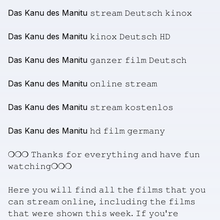
Das
Kanu
des
Manitu
𝚜𝚝𝚛𝚎𝚊𝚖
𝙳𝚎𝚞𝚝𝚜𝚌𝚑
𝚔𝚒𝚗𝚘𝚡
Das
Kanu
des
Manitu
𝚔𝚒𝚗𝚘𝚡
𝙳𝚎𝚞𝚝𝚜𝚌𝚑
𝙷𝙳
Das
Kanu
des
Manitu
𝚐𝚊𝚗𝚣𝚎𝚛
𝚏𝚒𝚕𝚖
𝙳𝚎𝚞𝚝𝚜𝚌𝚑
Das
Kanu
des
Manitu
𝚘𝚗𝚕𝚒𝚗𝚎
𝚜𝚝𝚛𝚎𝚊𝚖
Das
Kanu
des
Manitu
𝚜𝚝𝚛𝚎𝚊𝚖
𝚔𝚘𝚜𝚝𝚎𝚗𝚕𝚘𝚜
Das
Kanu
des
Manitu
𝚑𝚍
𝚏𝚒𝚕𝚖
𝚐𝚎𝚛𝚖𝚊𝚗𝚢
❍❍❍
𝚃𝚑𝚊𝚗𝚔𝚜
𝚏𝚘𝚛
𝚎𝚟𝚎𝚛𝚢𝚝𝚑𝚒𝚗𝚐
𝚊𝚗𝚍
𝚑𝚊𝚟𝚎
𝚏𝚞𝚗
𝚠𝚊𝚝𝚌𝚑𝚒𝚗𝚐❍❍❍
𝙷𝚎𝚛𝚎
𝚢𝚘𝚞
𝚠𝚒𝚕𝚕
𝚏𝚒𝚗𝚍
𝚊𝚕𝚕
𝚝𝚑𝚎
𝚏𝚒𝚕𝚖𝚜
𝚝𝚑𝚊𝚝
𝚢𝚘𝚞
𝚌𝚊𝚗
𝚜𝚝𝚛𝚎𝚊𝚖
𝚘𝚗𝚕𝚒𝚗𝚎,
𝚒𝚗𝚌𝚕𝚞𝚍𝚒𝚗𝚐
𝚝𝚑𝚎
𝚏𝚒𝚕𝚖𝚜
𝚝𝚑𝚊𝚝
𝚠𝚎𝚛𝚎
𝚜𝚑𝚘𝚠𝚗
𝚝𝚑𝚒𝚜
𝚠𝚎𝚎𝚔.
𝙸𝚏
𝚢𝚘𝚞'𝚛𝚎