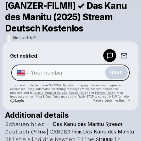
[GANZER-FILM!!] ✓ Das Kanu
des Manitu (2025) Stream
Deutsch Kostenlos
filmstartde2
Powered by
Get notified
Make a drop like this
RSVP
This site is protected by reCAPTCHA. By submitting my information, I agree to
receive recurring automated marketing messages
to the contact information
provided and to
Laylo's Terms of Service
,
Cookie Policy
and
Privacy Policy
. Msg
frequency varies. Msg & Data Rates may apply. Reply STOP to cancel, HELP for help.
Go to 
Make a Drop like this
Additional details
Check your texts
𝚂𝚌𝚑𝚊𝚞𝚎𝚗
𝚑𝚒𝚎𝚛
―
Das
Kanu
des
Manitu
S͎trea𝙢
filmstartde2
𝙳𝚎𝚞𝚝𝚜𝚌𝚑
𝓞nlin𝓮
|
𝙶𝙰𝙽𝚉𝙴𝚁
Fil𝐦
Das
Kanu
des
Manitu
𝙺𝚔𝚒𝚜𝚝𝚎
𝚜𝚒𝚗𝚍
𝚍𝚒𝚎
𝚋𝚎𝚜𝚝𝚎𝚗
𝙵𝚒𝚕𝚖𝚎
S͎trea𝙢
𝚒𝚗