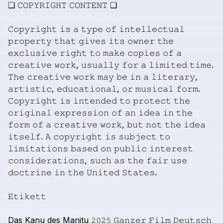
❏
𝙲𝙾𝙿𝚈𝚁𝙸𝙶𝙷𝚃
𝙲𝙾𝙽𝚃𝙴𝙽𝚃
❏
𝙲𝚘𝚙𝚢𝚛𝚒𝚐𝚑𝚝
𝚒𝚜
𝚊
𝚝𝚢𝚙𝚎
𝚘𝚏
𝚒𝚗𝚝𝚎𝚕𝚕𝚎𝚌𝚝𝚞𝚊𝚕
𝚙𝚛𝚘𝚙𝚎𝚛𝚝𝚢
𝚝𝚑𝚊𝚝
𝚐𝚒𝚟𝚎𝚜
𝚒𝚝𝚜
𝚘𝚠𝚗𝚎𝚛
𝚝𝚑𝚎
𝚎𝚡𝚌𝚕𝚞𝚜𝚒𝚟𝚎
𝚛𝚒𝚐𝚑𝚝
𝚝𝚘
𝚖𝚊𝚔𝚎
𝚌𝚘𝚙𝚒𝚎𝚜
𝚘𝚏
𝚊
𝚌𝚛𝚎𝚊𝚝𝚒𝚟𝚎
𝚠𝚘𝚛𝚔,
𝚞𝚜𝚞𝚊𝚕𝚕𝚢
𝚏𝚘𝚛
𝚊
𝚕𝚒𝚖𝚒𝚝𝚎𝚍
𝚝𝚒𝚖𝚎.
𝚃𝚑𝚎
𝚌𝚛𝚎𝚊𝚝𝚒𝚟𝚎
𝚠𝚘𝚛𝚔
𝚖𝚊𝚢
𝚋𝚎
𝚒𝚗
𝚊
𝚕𝚒𝚝𝚎𝚛𝚊𝚛𝚢,
𝚊𝚛𝚝𝚒𝚜𝚝𝚒𝚌,
𝚎𝚍𝚞𝚌𝚊𝚝𝚒𝚘𝚗𝚊𝚕,
𝚘𝚛
𝚖𝚞𝚜𝚒𝚌𝚊𝚕
𝚏𝚘𝚛𝚖.
𝙲𝚘𝚙𝚢𝚛𝚒𝚐𝚑𝚝
𝚒𝚜
𝚒𝚗𝚝𝚎𝚗𝚍𝚎𝚍
𝚝𝚘
𝚙𝚛𝚘𝚝𝚎𝚌𝚝
𝚝𝚑𝚎
𝚘𝚛𝚒𝚐𝚒𝚗𝚊𝚕
𝚎𝚡𝚙𝚛𝚎𝚜𝚜𝚒𝚘𝚗
𝚘𝚏
𝚊𝚗
𝚒𝚍𝚎𝚊
𝚒𝚗
𝚝𝚑𝚎
𝚏𝚘𝚛𝚖
𝚘𝚏
𝚊
𝚌𝚛𝚎𝚊𝚝𝚒𝚟𝚎
𝚠𝚘𝚛𝚔,
𝚋𝚞𝚝
𝚗𝚘𝚝
𝚝𝚑𝚎
𝚒𝚍𝚎𝚊
𝚒𝚝𝚜𝚎𝚕𝚏.
𝙰
𝚌𝚘𝚙𝚢𝚛𝚒𝚐𝚑𝚝
𝚒𝚜
𝚜𝚞𝚋𝚓𝚎𝚌𝚝
𝚝𝚘
𝚕𝚒𝚖𝚒𝚝𝚊𝚝𝚒𝚘𝚗𝚜
𝚋𝚊𝚜𝚎𝚍
𝚘𝚗
𝚙𝚞𝚋𝚕𝚒𝚌
𝚒𝚗𝚝𝚎𝚛𝚎𝚜𝚝
𝚌𝚘𝚗𝚜𝚒𝚍𝚎𝚛𝚊𝚝𝚒𝚘𝚗𝚜,
𝚜𝚞𝚌𝚑
𝚊𝚜
𝚝𝚑𝚎
𝚏𝚊𝚒𝚛
𝚞𝚜𝚎
𝚍𝚘𝚌𝚝𝚛𝚒𝚗𝚎
𝚒𝚗
𝚝𝚑𝚎
𝚄𝚗𝚒𝚝𝚎𝚍
𝚂𝚝𝚊𝚝𝚎𝚜.
𝙴𝚝𝚒𝚔𝚎𝚝𝚝
Das
Kanu
des
Manitu
𝟸𝟶𝟸𝟻
𝙶𝚊𝚗𝚣𝚎𝚛
𝙵𝚒𝚕𝚖
𝙳𝚎𝚞𝚝𝚜𝚌𝚑