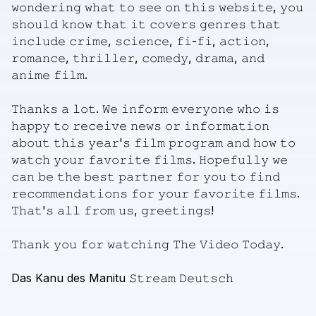
𝚠𝚘𝚗𝚍𝚎𝚛𝚒𝚗𝚐
𝚠𝚑𝚊𝚝
𝚝𝚘
𝚜𝚎𝚎
𝚘𝚗
𝚝𝚑𝚒𝚜
𝚠𝚎𝚋𝚜𝚒𝚝𝚎,
𝚢𝚘𝚞
𝚜𝚑𝚘𝚞𝚕𝚍
𝚔𝚗𝚘𝚠
𝚝𝚑𝚊𝚝
𝚒𝚝
𝚌𝚘𝚟𝚎𝚛𝚜
𝚐𝚎𝚗𝚛𝚎𝚜
𝚝𝚑𝚊𝚝
𝚒𝚗𝚌𝚕𝚞𝚍𝚎
𝚌𝚛𝚒𝚖𝚎,
𝚜𝚌𝚒𝚎𝚗𝚌𝚎,
𝚏𝚒-𝚏𝚒,
𝚊𝚌𝚝𝚒𝚘𝚗,
𝚛𝚘𝚖𝚊𝚗𝚌𝚎,
𝚝𝚑𝚛𝚒𝚕𝚕𝚎𝚛,
𝚌𝚘𝚖𝚎𝚍𝚢,
𝚍𝚛𝚊𝚖𝚊,
𝚊𝚗𝚍
𝚊𝚗𝚒𝚖𝚎
𝚏𝚒𝚕𝚖.
𝚃𝚑𝚊𝚗𝚔𝚜
𝚊
𝚕𝚘𝚝.
𝚆𝚎
𝚒𝚗𝚏𝚘𝚛𝚖
𝚎𝚟𝚎𝚛𝚢𝚘𝚗𝚎
𝚠𝚑𝚘
𝚒𝚜
𝚑𝚊𝚙𝚙𝚢
𝚝𝚘
𝚛𝚎𝚌𝚎𝚒𝚟𝚎
𝚗𝚎𝚠𝚜
𝚘𝚛
𝚒𝚗𝚏𝚘𝚛𝚖𝚊𝚝𝚒𝚘𝚗
𝚊𝚋𝚘𝚞𝚝
𝚝𝚑𝚒𝚜
𝚢𝚎𝚊𝚛'𝚜
𝚏𝚒𝚕𝚖
𝚙𝚛𝚘𝚐𝚛𝚊𝚖
𝚊𝚗𝚍
𝚑𝚘𝚠
𝚝𝚘
𝚠𝚊𝚝𝚌𝚑
𝚢𝚘𝚞𝚛
𝚏𝚊𝚟𝚘𝚛𝚒𝚝𝚎
𝚏𝚒𝚕𝚖𝚜.
𝙷𝚘𝚙𝚎𝚏𝚞𝚕𝚕𝚢
𝚠𝚎
𝚌𝚊𝚗
𝚋𝚎
𝚝𝚑𝚎
𝚋𝚎𝚜𝚝
𝚙𝚊𝚛𝚝𝚗𝚎𝚛
𝚏𝚘𝚛
𝚢𝚘𝚞
𝚝𝚘
𝚏𝚒𝚗𝚍
𝚛𝚎𝚌𝚘𝚖𝚖𝚎𝚗𝚍𝚊𝚝𝚒𝚘𝚗𝚜
𝚏𝚘𝚛
𝚢𝚘𝚞𝚛
𝚏𝚊𝚟𝚘𝚛𝚒𝚝𝚎
𝚏𝚒𝚕𝚖𝚜.
𝚃𝚑𝚊𝚝'𝚜
𝚊𝚕𝚕
𝚏𝚛𝚘𝚖
𝚞𝚜,
𝚐𝚛𝚎𝚎𝚝𝚒𝚗𝚐𝚜!
𝚃𝚑𝚊𝚗𝚔
𝚢𝚘𝚞
𝚏𝚘𝚛
𝚠𝚊𝚝𝚌𝚑𝚒𝚗𝚐
𝚃𝚑𝚎
𝚅𝚒𝚍𝚎𝚘
𝚃𝚘𝚍𝚊𝚢.
Das
Kanu
des
Manitu
𝚂𝚝𝚛𝚎𝚊𝚖
𝙳𝚎𝚞𝚝𝚜𝚌𝚑