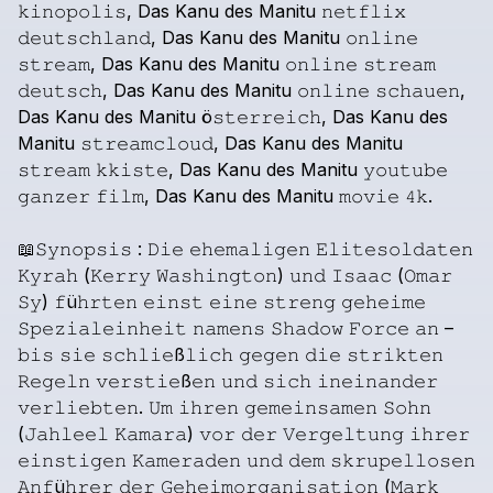
𝚔𝚒𝚗𝚘𝚙𝚘𝚕𝚒𝚜,
Das
Kanu
des
Manitu
𝚗𝚎𝚝𝚏𝚕𝚒𝚡
𝚍𝚎𝚞𝚝𝚜𝚌𝚑𝚕𝚊𝚗𝚍,
Das
Kanu
des
Manitu
𝚘𝚗𝚕𝚒𝚗𝚎
𝚜𝚝𝚛𝚎𝚊𝚖,
Das
Kanu
des
Manitu
𝚘𝚗𝚕𝚒𝚗𝚎
𝚜𝚝𝚛𝚎𝚊𝚖
𝚍𝚎𝚞𝚝𝚜𝚌𝚑,
Das
Kanu
des
Manitu
𝚘𝚗𝚕𝚒𝚗𝚎
𝚜𝚌𝚑𝚊𝚞𝚎𝚗,
Das
Kanu
des
Manitu
ö𝚜𝚝𝚎𝚛𝚛𝚎𝚒𝚌𝚑,
Das
Kanu
des
Manitu
𝚜𝚝𝚛𝚎𝚊𝚖𝚌𝚕𝚘𝚞𝚍,
Das
Kanu
des
Manitu
𝚜𝚝𝚛𝚎𝚊𝚖
𝚔𝚔𝚒𝚜𝚝𝚎,
Das
Kanu
des
Manitu
𝚢𝚘𝚞𝚝𝚞𝚋𝚎
𝚐𝚊𝚗𝚣𝚎𝚛
𝚏𝚒𝚕𝚖,
Das
Kanu
des
Manitu
𝚖𝚘𝚟𝚒𝚎
𝟺𝚔.
📖𝚂𝚢𝚗𝚘𝚙𝚜𝚒𝚜
:
𝙳𝚒𝚎
𝚎𝚑𝚎𝚖𝚊𝚕𝚒𝚐𝚎𝚗
𝙴𝚕𝚒𝚝𝚎𝚜𝚘𝚕𝚍𝚊𝚝𝚎𝚗
𝙺𝚢𝚛𝚊𝚑
(𝙺𝚎𝚛𝚛𝚢
𝚆𝚊𝚜𝚑𝚒𝚗𝚐𝚝𝚘𝚗)
𝚞𝚗𝚍
𝙸𝚜𝚊𝚊𝚌
(𝙾𝚖𝚊𝚛
𝚂𝚢)
𝚏ü𝚑𝚛𝚝𝚎𝚗
𝚎𝚒𝚗𝚜𝚝
𝚎𝚒𝚗𝚎
𝚜𝚝𝚛𝚎𝚗𝚐
𝚐𝚎𝚑𝚎𝚒𝚖𝚎
𝚂𝚙𝚎𝚣𝚒𝚊𝚕𝚎𝚒𝚗𝚑𝚎𝚒𝚝
𝚗𝚊𝚖𝚎𝚗𝚜
𝚂𝚑𝚊𝚍𝚘𝚠
𝙵𝚘𝚛𝚌𝚎
𝚊𝚗
–
𝚋𝚒𝚜
𝚜𝚒𝚎
𝚜𝚌𝚑𝚕𝚒𝚎ß𝚕𝚒𝚌𝚑
𝚐𝚎𝚐𝚎𝚗
𝚍𝚒𝚎
𝚜𝚝𝚛𝚒𝚔𝚝𝚎𝚗
𝚁𝚎𝚐𝚎𝚕𝚗
𝚟𝚎𝚛𝚜𝚝𝚒𝚎ß𝚎𝚗
𝚞𝚗𝚍
𝚜𝚒𝚌𝚑
𝚒𝚗𝚎𝚒𝚗𝚊𝚗𝚍𝚎𝚛
𝚟𝚎𝚛𝚕𝚒𝚎𝚋𝚝𝚎𝚗.
𝚄𝚖
𝚒𝚑𝚛𝚎𝚗
𝚐𝚎𝚖𝚎𝚒𝚗𝚜𝚊𝚖𝚎𝚗
𝚂𝚘𝚑𝚗
(𝙹𝚊𝚑𝚕𝚎𝚎𝚕
𝙺𝚊𝚖𝚊𝚛𝚊)
𝚟𝚘𝚛
𝚍𝚎𝚛
𝚅𝚎𝚛𝚐𝚎𝚕𝚝𝚞𝚗𝚐
𝚒𝚑𝚛𝚎𝚛
𝚎𝚒𝚗𝚜𝚝𝚒𝚐𝚎𝚗
𝙺𝚊𝚖𝚎𝚛𝚊𝚍𝚎𝚗
𝚞𝚗𝚍
𝚍𝚎𝚖
𝚜𝚔𝚛𝚞𝚙𝚎𝚕𝚕𝚘𝚜𝚎𝚗
𝙰𝚗𝚏ü𝚑𝚛𝚎𝚛
𝚍𝚎𝚛
𝙶𝚎𝚑𝚎𝚒𝚖𝚘𝚛𝚐𝚊𝚗𝚒𝚜𝚊𝚝𝚒𝚘𝚗
(𝙼𝚊𝚛𝚔